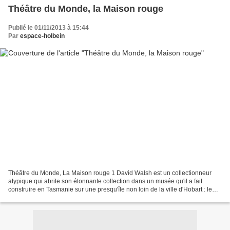
Théâtre du Monde, la Maison rouge
Publié le 01/11/2013 à 15:44
Par
espace-holbein
Théâtre du Monde, La Maison rouge 1 David Walsh est un collectionneur
atypique qui abrite son étonnante collection dans un musée qu'il a fait
construire en Tasmanie sur une presqu'île non loin de la ville d'Hobart : le
MONA (Museum of Old and New Art)....