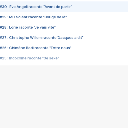
#30 : Eve Angeli raconte "Avant de partir"
#29 : MC Solaar raconte "Bouge de là"
28 : Lorie raconte "Je vais vite"
#27 : Christophe Willem raconte "Jacques a dit"
#26 : Chimène Badi raconte "Entre nous"
#25 : Indochine raconte "3e sexe"
#24 : Zaho raconte "C'est chelou"
#23 : Patrick Bruel raconte "Au café des délices"
#22 : Kyo raconte "Le chemin"
#21 : Nolwenn Leroy raconte "Cassé"
#20 : Patrick Hernandez raconte "Born to be alive"
#19 : Lorie raconte "Près de moi"