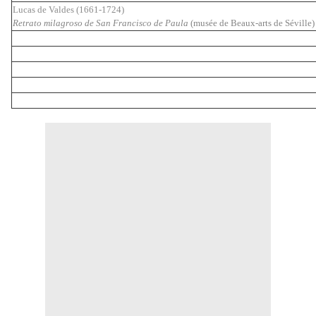
Lucas de Valdes (1661-1724)
Retrato milagroso de San Francisco de Paula
(musée de Beaux-arts de Séville)