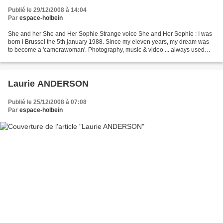
Publié le 29/12/2008 à 14:04
Par
espace-holbein
She and her She and Her Sophie Strange voice She and Her Sophie : I was
born i Brussel the 5th january 1988. Since my eleven years, my dream was
to become a 'camerawoman'. Photography, music & video ... always used
them to express feelings. I enjoy music...
Laurie ANDERSON
Publié le 25/12/2008 à 07:08
Par
espace-holbein