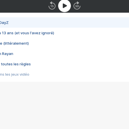
 DayZ
 a 13 ans (et vous l'avez ignoré)
e (littéralement)
im Rayan
 toutes les règles
s les jeux vidéo
us choquant de Rockstar ? - Le scandale BULLY
e plus moche de Steam
du RÊVE tourne au CAUCHEMAR
pendant 8 heures
it… à tort