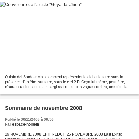
Quinta del Sordo « Mais comment représenter le ciel et la terre sans la
présence d'un être, sur terre, sous le ciel ? Et Goya lui-même, peut-être,
n'aurait su dire si ce qui a surgi au creux de la vague sombre, une tête, la
tête d'un chien noir, fut d'abord...
Sommaire de novembre 2008
Publié le 30/11/2008 à 08:53
Par
espace-holbein
29 NOVEMBRE 2008 ...RIF RÉDUIT 26 NOVEMBRE 2008 Last Exit to