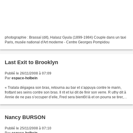
photographie : Brassaï (dit), Halasz Gyula (1899-1984) Couple dans un taxi
Paris, musée national d'Art moderne - Centre Georges Pompidou
Last Exit to Brooklyn
Publié le 26/11/2008 à 07:09
Par
espace-holbein
« Tralala dégagea son bras, retourna au bar et s’appuya contre le marin,
frottant ses seins contre son bras. Il rit et lui dit de finir son verre. R uthy dit à
Annie de ne pas s’occuper d’elle, Fred sera bientôt là et on pourra se tirer,
elles parlèrent...
Nancy BURSON
Publié le 25/11/2008 à 07:10
Par
espace-holbein