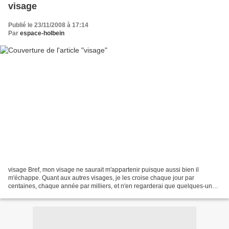
visage
Publié le 23/11/2008 à 17:14
Par
espace-holbein
visage Bref, mon visage ne saurait m'appartenir puisque aussi bien il
m'échappe. Quant aux autres visages, je les croise chaque jour par
centaines, chaque année par milliers, et n'en regarderai que quelques-uns,
n'en aimerai qu'infiniment peu, médisant...