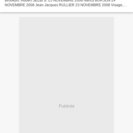
Brooklyn, Hubert SELBI Jr. 25 NOVEMBRE 2008 Nancy BURSON 24
NOVEMBRE 2008 Jean-Jacques RULLIER 23 NOVEMBRE 2008 Visage,
Dominique BAQUÉ 22 NOVEMBRE 2008 Michel LASCAULT, Psaume 83 18
NOVEMBRE...
Publicité