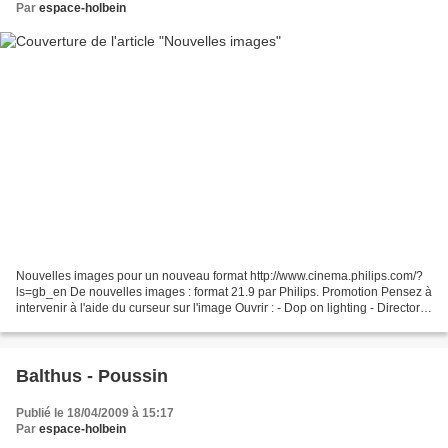
Par
espace-holbein
Nouvelles images pour un nouveau format http://www.cinema.philips.com/?
ls=gb_en De nouvelles images : format 21.9 par Philips. Promotion Pensez à
intervenir à l'aide du curseur sur l'image Ouvrir : - Dop on lighting - Director
on - VFY supervisor on picture...
Balthus - Poussin
Publié le 18/04/2009 à 15:17
Par
espace-holbein