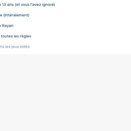
 a 13 ans (et vous l'avez ignoré)
e (littéralement)
im Rayan
 toutes les règles
s les jeux vidéo
us choquant de Rockstar ? - Le scandale BULLY
e plus moche de Steam
du RÊVE tourne au CAUCHEMAR
pendant 8 heures
it… à tort
umiliés par un jeu vidéo
ire - Final Fantasy 8
ti un empire - Age of Empires