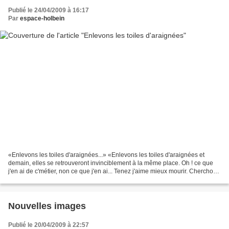
Publié le 24/04/2009 à 16:17
Par
espace-holbein
«Enlevons les toiles d'araignées...» «Enlevons les toiles d'araignées et
demain, elles se retrouveront invinciblement à la même place. Oh ! ce que
j'en ai de c'métier, non ce que j'en ai... Tenez j'aime mieux mourir. Cherchons
le baume à ces blessures....
Nouvelles images
Publié le 20/04/2009 à 22:57