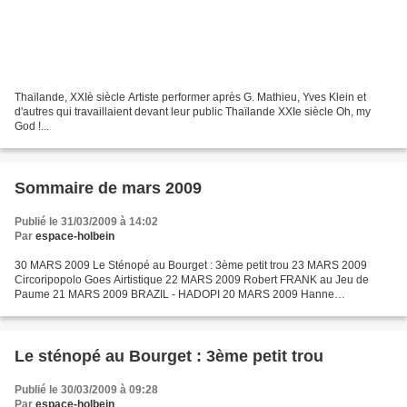
Thaïlande, XXIè siècle Artiste performer après G. Mathieu, Yves Klein et
d'autres qui travaillaient devant leur public Thaïlande XXIe siècle Oh, my
God !...
Sommaire de mars 2009
Publié le 31/03/2009 à 14:02
Par
espace-holbein
30 MARS 2009 Le Sténopé au Bourget : 3ème petit trou 23 MARS 2009
Circoripopolo Goes Airtistique 22 MARS 2009 Robert FRANK au Jeu de
Paume 21 MARS 2009 BRAZIL - HADOPI 20 MARS 2009 Hanne
DARBOVEN (1941-2009) 17 MARS 2009 Sophie RISTELHUEBER au Jeu
de...
Le sténopé au Bourget : 3ème petit trou
Publié le 30/03/2009 à 09:28
Par
espace-holbein