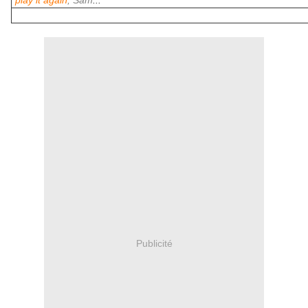
play it again
, Sam
...
Publicité