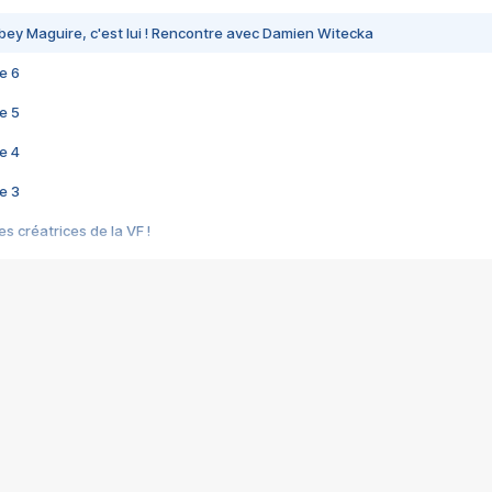
bey Maguire, c'est lui ! Rencontre avec Damien Witecka
e 6
e 5
e 4
e 3
s créatrices de la VF !
e 2
e 1
e Mektoub My Love arrive enfin ! Rencontre avec Shaïn Boumedine et Sal
i : après Toni en famille
elle réalise le bouleversant Dites lui que je l'aime
ais ! Rencontre autour de Vie privée de Rebecca Zlotowski