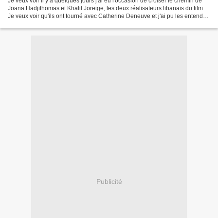
Je veux voir Il y a quelques jours j'ai eu l'occasion de croiser le chemin de
Joana Hadjithomas et Khalil Joreige, les deux réalisateurs libanais du film
Je veux voir qu'ils ont tourné avec Catherine Deneuve et j'ai pu les entendre
parler de leur film....
Publicité