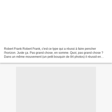
Robert Frank Robert Frank, c'est ce type qui a réussi à faire pencher
l'horizon. Juste ça. Pas grand chose, en somme. Quoi, pas grand chose ?
Dans un même mouvement (un petit bouquin de 84 photos) il réussit en
1958 à se mettre contre lui l'Amérique blanche...