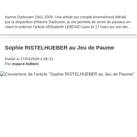
Hanne Darboven 1941-2009. Une artiste qui compte énormément Attristé
par la disparition d'Hanne Darboven, je me permets de servir de passeur en
citant in-extenso l'article d'Elisabeth LEBOVICI paru le 17 mars sur son blog
Le beau vice. LBV lit dans artforum...
Sophie RISTELHUEBER au Jeu de Paume
Publié le 17/03/2009 à 09:33
Par
espace-holbein