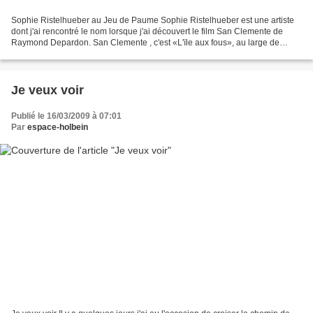
Sophie Ristelhueber au Jeu de Paume Sophie Ristelhueber est une artiste
dont j'ai rencontré le nom lorsque j'ai découvert le film San Clemente de
Raymond Depardon. San Clemente , c'est «L'ïle aux fous», au large de
Venise. Ce film, sorti en 1982 montre...
Je veux voir
Publié le 16/03/2009 à 07:01
Par
espace-holbein