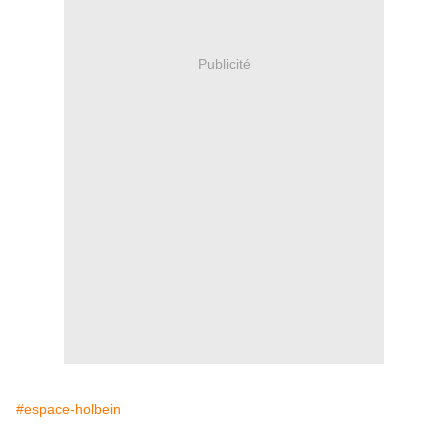
Publicité
#espace-holbein