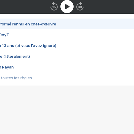
nsformé l’ennui en chef-d’œuvre
 DayZ
 a 13 ans (et vous l'avez ignoré)
e (littéralement)
im Rayan
 toutes les règles
s les jeux vidéo
us choquant de Rockstar ? - Le scandale BULLY
e plus moche de Steam
du RÊVE tourne au CAUCHEMAR
pendant 8 heures