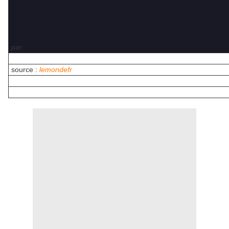
par
source :
lemondefr