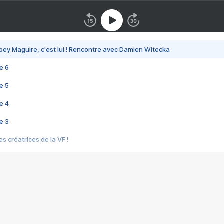
bey Maguire, c'est lui ! Rencontre avec Damien Witecka
e 6
e 5
e 4
e 3
s créatrices de la VF !
e 2
e 1
e Mektoub My Love arrive enfin ! Rencontre avec Shaïn Boumedine et Sal
i : après Toni en famille