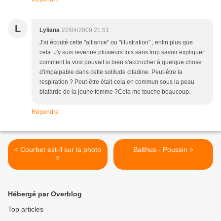
L
Lyliana
22/04/2009 21:51
J'ai écouté cette "alliance" ou "illustration" ; enfin plus que
cela. J'y suis revenue plusieurs fois sans trop savoir expliquer
comment la voix pouvait si bien s'accrocher à quelque chose
d'impalpable dans cette solitude citadine. Peut-être la
respiration ? Peut-être était-cela en commun sous la peau
blafarde de la jeune femme ?Cela me touche beaucoup.
Répondre
< Courbet est-il sur la photo
Balthus - Poussin >
?
Hébergé par Overblog
Top articles