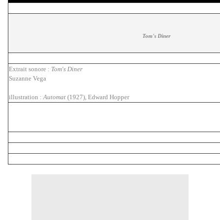
Tom's Diner
Extrait sonore :
Tom's Diner
Suzanne Vega
illustration :
Automat
(1927), Edward Hopper