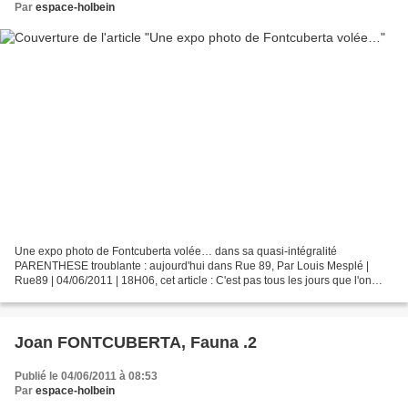
Par
espace-holbein
Une expo photo de Fontcuberta volée… dans sa quasi-intégralité
PARENTHESE troublante : aujourd'hui dans Rue 89, Par Louis Mesplé |
Rue89 | 04/06/2011 | 18H06, cet article : C'est pas tous les jours que l'on
vole une exposition photo. Une première en Europe,...
Joan FONTCUBERTA, Fauna .2
Publié le 04/06/2011 à 08:53
Par
espace-holbein