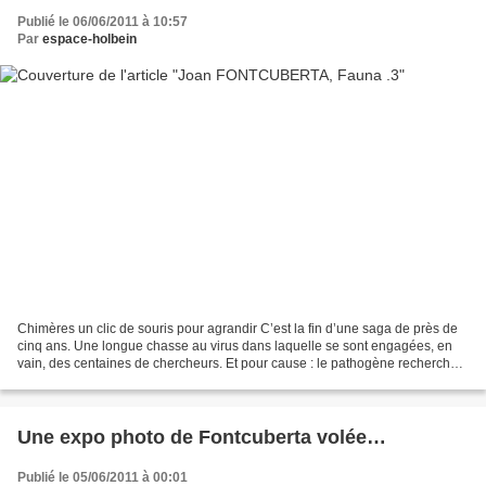
Publié le 06/06/2011 à 10:57
Par
espace-holbein
Chimères un clic de souris pour agrandir C’est la fin d’une saga de près de
cinq ans. Une longue chasse au virus dans laquelle se sont engagées, en
vain, des centaines de chercheurs. Et pour cause : le pathogène recherché
n’en était pas un. En publiant,...
Une expo photo de Fontcuberta volée…
Publié le 05/06/2011 à 00:01