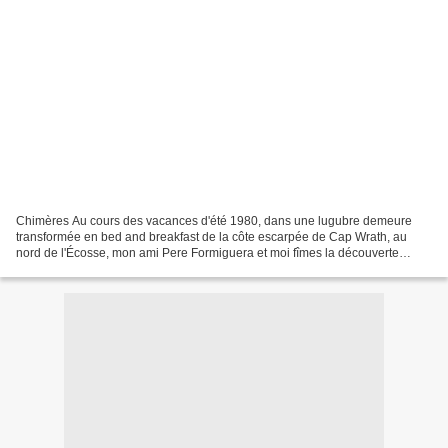
Chimères Au cours des vacances d'été 1980, dans une lugubre demeure
transformée en bed and breakfast de la côte escarpée de Cap Wrath, au
nord de l'Écosse, mon ami Pere Formiguera et moi fîmes la découverte
d'étranges archives. C'était au cours d'un après-midi...