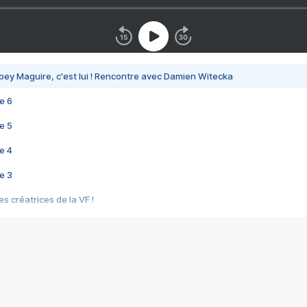
bey Maguire, c'est lui ! Rencontre avec Damien Witecka
e 6
e 5
e 4
e 3
s créatrices de la VF !
e 2
e 1
e Mektoub My Love arrive enfin ! Rencontre avec Shaïn Boumedine et Sal
i : après Toni en famille