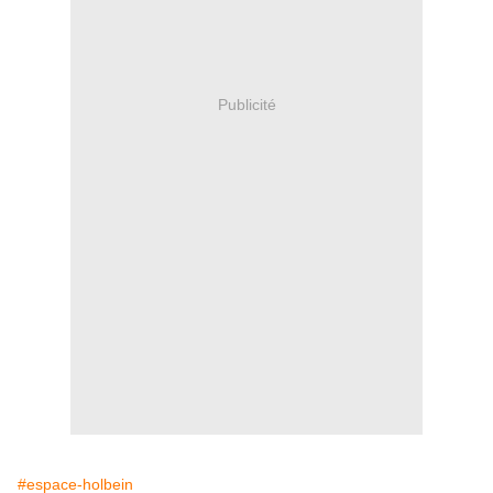
Publicité
#espace-holbein