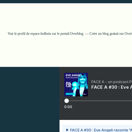
Voir le profil de
espace-holbein
sur le portail Overblog
Créer un blog gratuit sur Ove
FACE A - un podcast 
FACE A #30 : Eve A
0:00
FACE A #30 : Eve Angeli raconte "A