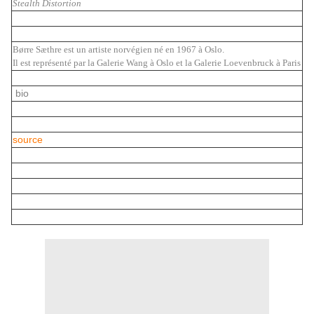
Stealth Distortion
Børre Sæthre est un artiste norvégien né en 1967 à Oslo.
Il est représenté par la Galerie Wang à Oslo et la Galerie Loevenbruck à Paris
bio
source