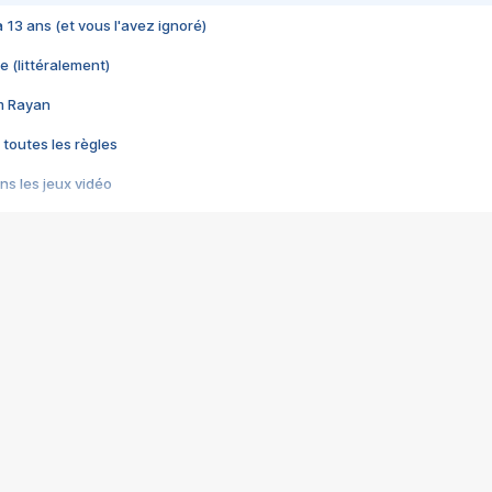
 a 13 ans (et vous l'avez ignoré)
e (littéralement)
im Rayan
 toutes les règles
s les jeux vidéo
us choquant de Rockstar ? - Le scandale BULLY
e plus moche de Steam
du RÊVE tourne au CAUCHEMAR
pendant 8 heures
it… à tort
umiliés par un jeu vidéo
ire - Final Fantasy 8