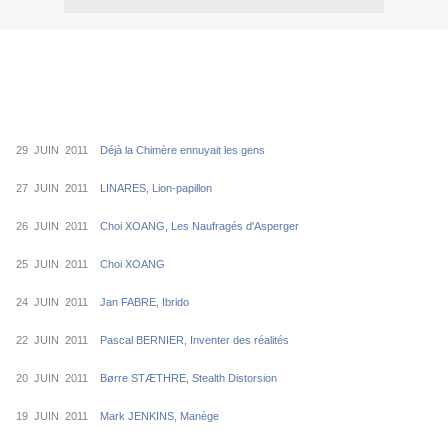
29 JUIN 2011
Déjà la Chimère ennuyait les gens
27 JUIN 2011
LINARES, Lion-papillon
26 JUIN 2011
Choi XOANG, Les Naufragés d'Asperger
25 JUIN 2011
Choi XOANG
24 JUIN 2011
Jan FABRE, Ibrido
22 JUIN 2011
Pascal BERNIER, Inventer des réalités
20 JUIN 2011
Børre STÆTHRE, Stealth Distorsion
19 JUIN 2011
Mark JENKINS, Manège