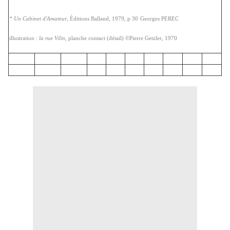
* Un Cabinet d'Amateur
, Éditions Balland, 1979, p 30
Georges PEREC
illustration :
la rue Vilin
, planche contact (détail) ©Pierre Getzler, 1970