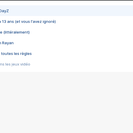
 DayZ
 a 13 ans (et vous l'avez ignoré)
e (littéralement)
im Rayan
 toutes les règles
s les jeux vidéo
us choquant de Rockstar ? - Le scandale BULLY
e plus moche de Steam
du RÊVE tourne au CAUCHEMAR
pendant 8 heures
it… à tort
umiliés par un jeu vidéo