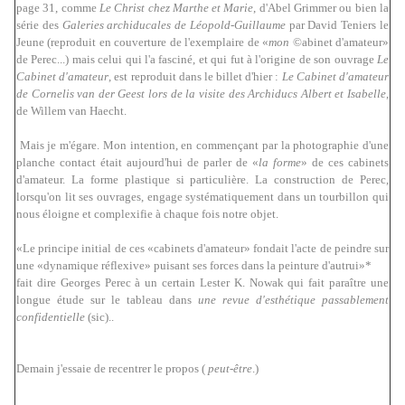
page 31, comme
Le Christ chez Marthe et Marie
, d'Abel Grimmer ou bien la
série des
Galeries archiducales de Léopold-Guillaume
par David Teniers le
Jeune (reproduit en couverture de
l'exemplaire
de «
mon
©abinet d'amateur»
de Perec...) mais celui qui l'a fasciné, et qui fut à l'origine de son ouvrage
Le
Cabinet d'amateur
, est reproduit dans le billet d'hier :
Le Cabinet d'amateur
de Cornelis van der Geest lors de la visite des Archiducs Albert et Isabelle
,
de Willem van Haecht.
Mais je m'égare. Mon intention, en commençant par la photographie d'une
planche contact était aujourd'hui de parler de «
la forme
» de ces cabinets
d'amateur. La forme plastique si particulière. La construction de Perec,
lorsqu'on lit ses ouvrages, engage systématiquement dans un tourbillon qui
nous éloigne et complexifie à chaque fois notre objet.
«Le principe initial de ces «cabinets d'amateur» fondait l'acte de peindre sur
une «dynamique réflexive» puisant ses forces dans la peinture d'autrui»*
fait dire Georges Perec à un certain Lester K. Nowak qui fait paraître une
longue étude sur le tableau dans
une revue d'esthétique passablement
confidentielle
(sic)..
Demain j'essaie de recentrer le propos (
peut-être
.)