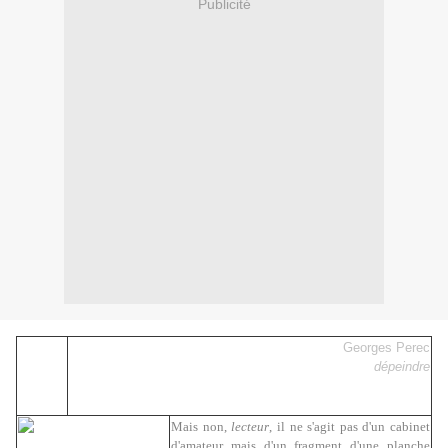
Publicité
Georges Perec
dépeindre
Mais non,
lecteur
, il ne s'agit pas d'un cabinet
d'amateur mais d'un fragment d'une planche