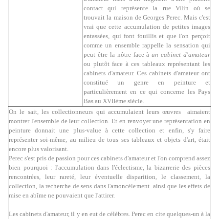
contact qui représente la
rue Vilin où se
trouvait la
maison de Georges Perec. Mais c'est
vrai que cette accumulation de petites images
entassées, qui font fouillis et que l'on perçoit
comme un ensemble rappelle la sensation qui
peut être la nôtre face à
un cabinet d'amateur
ou plutôt face à ces tableaux représentant les
cabinets d'amateur. Ces cabinets d'amateur ont
constitué un genre en peinture et
particulièrement en ce qui concerne les Pays
Bas au XVIIème siècle.
On le sait, les collectionneurs qui accumulaient leurs œuvres aimaient
montrer l'ensemble de leur collection. Et en renvoyer une représentation en
peinture donnait une plus-value à cette collection et enfin, s'y faire
représenter soi-même, au milieu de tous ses tableaux et objets d'art, était
encore plus valorisant.
Perec s'est pris de passion pour ces cabinets d'amateur et l'on comprend assez
bien pourquoi : l'accumulation dans l'éclectisme, la bizarrerie des pièces
rencontrées, leur rareté, leur éventuelle disparition, le classement, la
collection, la recherche de sens dans l'amoncèlement ainsi que les effets de
mise en abîme ne pouvaient que l'attirer.
Les cabinets d'amateur, il y en eut de célèbres. Perec en cite quelques-un à la