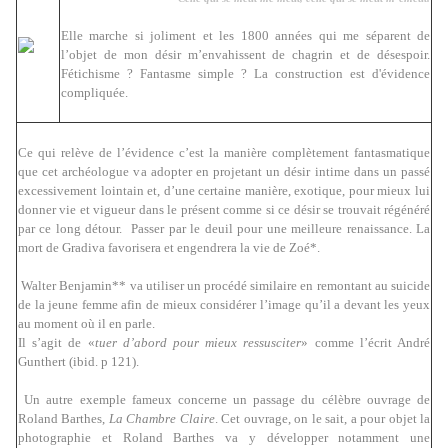
Elle marche si joliment et les 1800 années qui me séparent de
l’objet de mon désir m’envahissent de chagrin et de désespoir.
Fétichisme ? Fantasme simple ? La construction est d'évidence
compliquée.
Ce qui relève de l’évidence c’est la manière complètement fantasmatique
que cet archéologue va adopter en projetant un désir intime dans un passé
excessivement lointain et, d’une certaine manière, exotique, pour mieux lui
donner vie et vigueur dans le présent comme si ce désir se trouvait régénéré
par ce long détour. Passer par le deuil pour une meilleure renaissance. La
mort de Gradiva favorisera et engendrera la vie de Zoé*.
Walter Benjamin** va utiliser un procédé similaire en remontant au suicide
de la jeune femme afin de mieux considérer l’image qu’il a devant les yeux
au moment où il en parle.
Il s’agit de «
tuer d’abord pour mieux ressusciter
» comme l’écrit André
Gunthert (ibid. p 121).
Un autre exemple fameux concerne un passage du célèbre ouvrage de
Roland Barthes,
La Chambre Claire
. Cet ouvrage, on le sait, a pour objet la
photographie et Roland Barthes va y développer notamment une