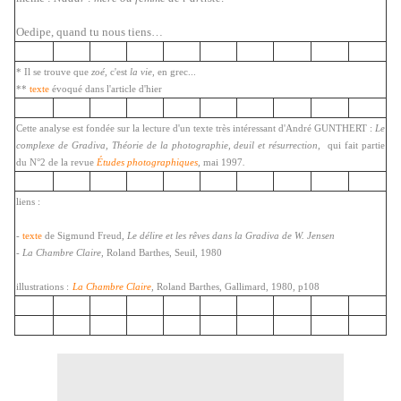
Oedipe, quand tu nous tiens…
* Il se trouve que
zoé
, c'est
la vie
, en grec...
**
texte
évoqué dans l'article d'hier
Cette analyse est fondée sur la lecture d'un texte très intéressant d'André GUNTHERT :
Le
complexe de Gradiva, Théorie de la photographie, deuil et résurrection
, qui fait partie
du N°2 de la revue
Études photographiques
,
mai 1997
.
liens :
-
texte
de Sigmund Freud,
Le délire et les rêves dans la Gradiva de W. Jensen
- La Chambre Claire,
Roland Barthes, Seuil, 1980
illustrations :
La Chambre Claire
,
Roland Barthes, Gallimard, 1980, p108