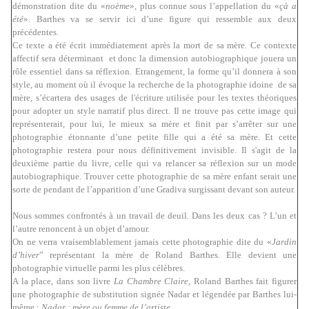
démonstration dite du «
noème
», plus connue sous l’appellation du «
çà a
été
». Barthes va se servir ici d’une figure qui ressemble aux deux
précédentes.
Ce texte a été écrit immédiatement après la mort de sa mère. Ce contexte
affectif sera déterminant et donc la dimension autobiographique jouera un
rôle essentiel dans sa réflexion. Etrangement, la forme qu’il donnera à son
style, au moment où il évoque la recherche de la photographie idoine de sa
mère, s’écartera des usages de l'écriture utilisée pour les textes théoriques
pour adopter un style narratif plus direct. Il ne trouve pas cette image qui
représenterait, pour lui, le mieux sa mère et finit par s’arrêter sur une
photographie étonnante d’une petite fille qui a été sa mère. Et cette
photographie restera pour nous définitivement invisible. Il s'agit de la
deuxième partie du livre, celle qui va relancer sa réflexion sur un mode
autobiographique. Trouver cette photographie de sa mère enfant serait une
sorte de pendant de l’apparition d’une Gradiva surgissant devant son auteur.
Nous sommes confrontés à un travail de deuil. Dans les deux cas ? L’un et
l’autre renoncent à un objet d’amour.
On ne verra vraisemblablement jamais cette photographie dite du «
Jardin
d’hiver
” représentant la mère de Roland Barthes. Elle devient une
photographie virtuelle parmi les plus célèbres.
A la place, dans son livre
La Chambre Claire
, Roland Barthes fait figurer
une photographie
de substitution signée Nadar et légendée par Barthes lui-
même :
Nadar : mère ou femme de l’artiste
.