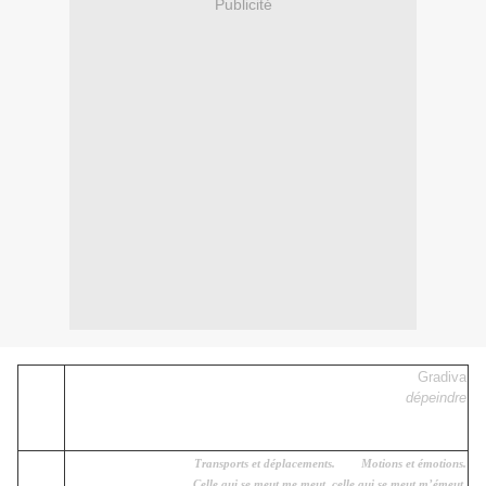
Publicité
Gradiva
dépeindre
Transports et déplacements. Motions et émotions.
Celle qui se meut me meut, celle qui se meut m’émeut.