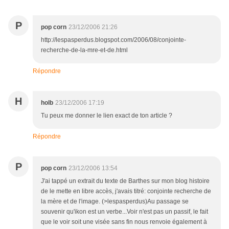
P
pop corn
23/12/2006 21:26
http://lespasperdus.blogspot.com/2006/08/conjointe-
recherche-de-la-mre-et-de.html
Répondre
H
holb
23/12/2006 17:19
Tu peux me donner le lien exact de ton article ?
Répondre
P
pop corn
23/12/2006 13:54
J'ai tappé un extrait du texte de Barthes sur mon blog histoire
de le mette en libre accès, j'avais titré: conjointe recherche de
la mère et de l'image. (>lespasperdus)Au passage se
souvenir qu'ikon est un verbe...Voir n'est pas un passif, le fait
que le voir soit une visée sans fin nous renvoie également à