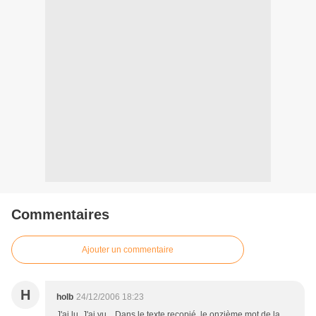
Commentaires
Ajouter un commentaire
H
holb
24/12/2006 18:23
J'ai lu. J'ai vu... Dans le texte recopié, le onzième mot de la