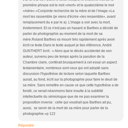
première phrase est le mot «mort» et le quatorzième le mot
«mère».«Conjointe recherche de la mère et de l’image.»La
mort les rassemble (je viens d'écrire «les ressemble», avant
remplacement du e par le a). L'image a voir avec la mort,
évidemment. Et ce n'est pas un hasard si Barthes a décidé de
parler de photographie au moment de la mort de sa
mère.Roland Barthes va mourir très rapidement après avoir
écrit ce texte.Dans le texte auquel je fais référence, André
GUNTHERT écrit : « Alors que le décès accidentel de son
auteur, survenu peu de temps après la parution de la
Chambre claire, conférait brusquement à cet essai un aspect
testamentaire, nombreux sont ceux qui ont adopté sans
discussion l'hypothèse de lecture selon laquelle Barthes
aurait, au fond, écrit sur la photographie pour faire le deuil de
sa mère. Sans remettre en cause ce que cette hypothèse a de
fondé, ce serait néanmoins faire insulte à la subtilité
intellectuelle du sémiologue que de ne pas examiner la
proposition inverse : celle qui voudrait que Barthes ait pu,
aussi, se servir de la mort de sa mère pour parler de la
photographie.»p 122
Répondre