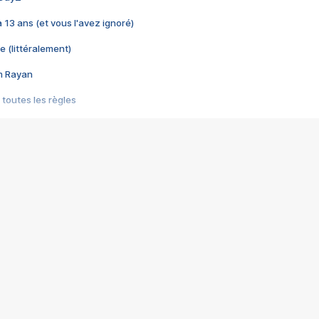
 a 13 ans (et vous l'avez ignoré)
e (littéralement)
im Rayan
 toutes les règles
s les jeux vidéo
us choquant de Rockstar ? - Le scandale BULLY
e plus moche de Steam
du RÊVE tourne au CAUCHEMAR
pendant 8 heures
it… à tort
umiliés par un jeu vidéo
ire - Final Fantasy 8