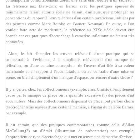
contemporain confortablement dotés, une salle était dédiée à un tableau...
La référence aux États-Unis, en liaison avec les pratiques épurées du
minimalisme faisait autorité (cela ne faisait, d'ailleurs, que prolonger les
conceptions du rapport à l'œuvre éprises d'un certain mysticisme, initiées par
des peintres comme Mark Rothko ou Barnett Newman). En outre, si l'on
voulait faire acte de modernité, la référence au XIXe siècle devait être
écartée car ces pratiques d'accrochage à caractère inflationniste étaient très
connotées.
Alors, le fait d'empiler les œuvres relève-t-il
d'une pratique qui se
soumettrait à l'évidence, à la simplicité,
relèverait-il
d'un manque de
réflexion, ou d'une certaine conception de l'œuvre d'art liée à sa valeur
marchande et en rapport à l'accumulation, ou au contraire d'une mise en
scène, ou bien simplement d'un manque d'espace, ou encore d'autre chose ?
Il y a, certes, chez les collectionneurs (exemple, chez
Christo
), l'empilement
causé par le manque de place ou la quantité excessive (?) des pièces d'art
accumulées. Mais des collectionneurs disposant de place, ont parfois choisi
d'accrocher leurs œuvres d'une certaine manière, à l'instar du célèbre
Barnes
,
par exemple.
Il est certain que des pratiques contemporaines comme celle d'
Allan
McCollum
,(
2
) ou d'
Araki
(illustration de présentation) par exemple,
s'approprient ce type d'accrochage qui met en œuvre une démarche d'artiste.