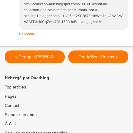
http://collection-ben.blogspot.com/2007/01/esprit-de-
collection-une-histoire.html<br /> Photo :<br />
http://bp1.blogger.com/_11Al6ad2SC8/RZssbWm7hjI/AAAAAA
AAAFE/hJ0CqZxIm78/s1600-h/Brocard.jpg<br />
Répondre
< Georges PEREC 3.
Teddy Bear Project >
Hébergé par Overblog
Top articles
Pages
Contact
Signaler un abus
C.G.U.