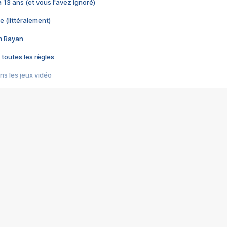
 a 13 ans (et vous l'avez ignoré)
e (littéralement)
im Rayan
 toutes les règles
s les jeux vidéo
us choquant de Rockstar ? - Le scandale BULLY
e plus moche de Steam
du RÊVE tourne au CAUCHEMAR
pendant 8 heures
it… à tort
umiliés par un jeu vidéo
ire - Final Fantasy 8
ti un empire - Age of Empires