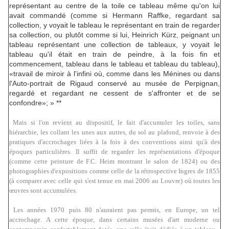
représentant au centre de la toile ce tableau même qu'on lui
avait commandé (comme si Hermann Raffke, regardant sa
collection, y voyait le tableau le représentant en train de regarder
sa collection, ou plutôt comme si lui, Heinrich Kürz, peignant un
tableau représentant une collection de tableaux, y voyait le
tableau qu'il était en train de peindre, à la fois fin et
commencement, tableau dans le tableau et tableau du tableau),
«travail de miroir à l'infini où, comme dans les Ménines ou dans
l'Auto-portrait de Rigaud conservé au musée de Perpignan,
regardé et regardant ne cessent de s'affronter et de se
confondre»; » **
Mais si l'on revient au dispositif, le fait d'accumuler les toiles, sans
hiérarchie, les collant les unes aux autres, du sol au plafond, renvoie à des
pratiques d'accrochages liées à la fois à des conventions ainsi qu'à des
époques particulières. Il suffit de regarder les représentations d'époque
(comme cette peinture de F.C. Heim montrant
le salon de 1824
) ou des
photographies d'expositions comme celle de la
rétrospective Ingres de 1855
(à comparer avec
celle
qui s'est tenue en mai 2006 au Louvre) où toutes les
œuvres sont accumulées.
Les années 1970 puis 80 n'auraient pas permis, en Europe, un tel
accrochage. A cette époque, dans certains musées d'art moderne ou