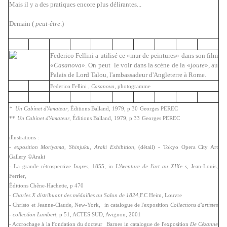
Mais il y a des pratiques encore plus délirantes...
Demain (
peut-être
.)
Federico Fellini a utilisé ce «mur de peintures» dans son film
«
Casanova
». On peut le voir dans la scène de la «
joute
», au
Palais de Lord Talou, l'ambassadeur d'Angleterre à Rome.
Federico Fellini ,
Casanova
, photogramme
* Un Cabinet d'Amateur
, Éditions Balland, 1979, p 30
Georges PEREC
**
Un Cabinet d'Amateur
, Éditions Balland, 1979, p 33
Georges PEREC
illustrations :
-
exposition
Moriyama, Shinjuku, Araki Exhibition
, (détail) - Tokyo Opera City Art
Gallery ©Araki
- La grande rétrospective
Ingres
, 1855, in
L'Aventure de l'art au XIXe s
, Jean-Louis,
Ferrier,
Éditions Chêne-Hachette, p 470
-
Charles X distribuant des médailles au Salon de 1824
,F.C Heim, Louvre
- Christo et
Jeanne-Claude, New-York,
in catalogue de l'exposition
Collections d'artistes
- collection Lambert
, p 51, ACTES SUD, Avignon, 2001
- Accrochage à la Fondation du docteur
Barnes
in catalogue de l'exposition
De Cézanne