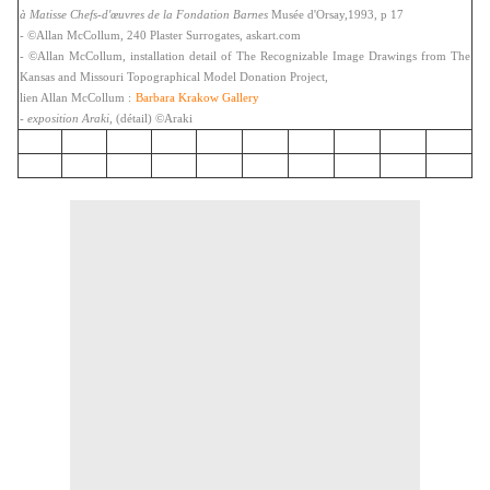
à Matisse Chefs-d'œuvres de la Fondation Barnes
Musée d'Orsay,1993, p 17
- ©Allan McCollum, 240 Plaster Surrogates,
askart.com
- ©Allan McCollum,
installation detail
of The Recognizable Image Drawings from The
Kansas and Missouri Topographical Model Donation Project,
lien Allan McCollum :
Barbara Krakow Gallery
- exposition Araki
, (détail) ©Araki