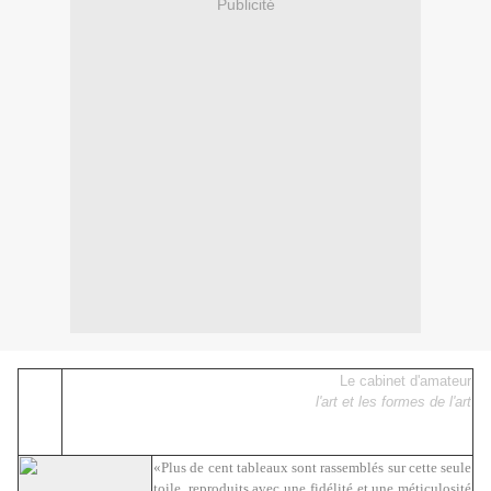
Publicité
Le cabinet d'amateur
l'art et les formes de l'art
«Plus de cent tableaux sont rassemblés sur cette seule
toile, reproduits avec une fidélité et une méticulosité