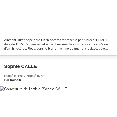
Albrecht Dürer dépeindre Un rhinocéros représenté par Albrecht Dürer. Il
date de 1515. L'animal est étrange. Il ressemble à un rhinocéros et n'a rien
d'un rhinocéros. Regardons-le bien : machine de guerre, crustacé, bête
préhistorique, armure de chevalier...
Sophie CALLE
Publié le 15/12/2006 à 07:00
Par
holbein