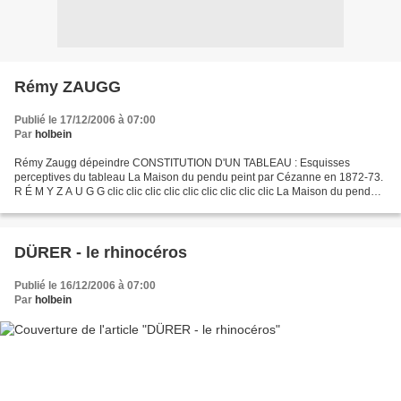
Rémy ZAUGG
Publié le 17/12/2006 à 07:00
Par
holbein
Rémy Zaugg dépeindre CONSTITUTION D'UN TABLEAU : Esquisses
perceptives du tableau La Maison du pendu peint par Cézanne en 1872-73.
R É M Y Z A U G G clic clic clic clic clic clic clic clic clic La Maison du pendu ,
Cézanne illustrations : Rémy.Zaugg extraites...
DÜRER - le rhinocéros
Publié le 16/12/2006 à 07:00
Par
holbein