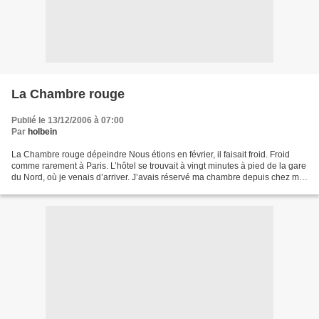
La Chambre rouge
Publié le 13/12/2006 à 07:00
Par
holbein
La Chambre rouge dépeindre Nous étions en février, il faisait froid. Froid
comme rarement à Paris. L’hôtel se trouvait à vingt minutes à pied de la gare
du Nord, où je venais d’arriver. J’avais réservé ma chambre depuis chez moi
et je m’y rendais. Nous...