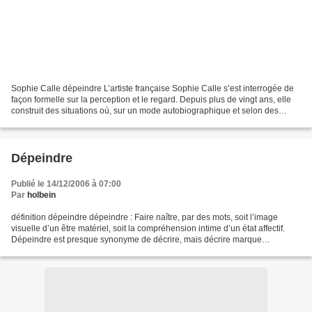
Sophie Calle dépeindre L’artiste française Sophie Calle s’est interrogée de
façon formelle sur la perception et le regard. Depuis plus de vingt ans, elle
construit des situations où, sur un mode autobiographique et selon des
règles précises, elle se met...
Dépeindre
Publié le 14/12/2006 à 07:00
Par
holbein
définition dépeindre dépeindre : Faire naître, par des mots, soit l’image
visuelle d’un être matériel, soit la compréhension intime d’un état affectif.
Dépeindre est presque synonyme de décrire, mais décrire marque
davantage l’emploi de mots comme moyens...