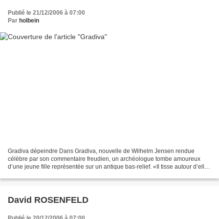
Publié le 21/12/2006 à 07:00
Par
holbein
Gradiva dépeindre Dans Gradiva, nouvelle de Wilhelm Jensen rendue
célèbre par son commentaire freudien, un archéologue tombe amoureux
d’une jeune fille représentée sur un antique bas-relief. «Il tisse autour d’elle
ses fantaisies, il lui imagine un nom...
David ROSENFELD
Publié le 20/12/2006 à 07:00