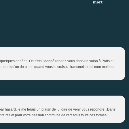
mort
 y a quelques années. On s'était donné rendez-vous dans un salon à Paris et
r de quelqu'un de bien ; quand vous le croisez, transmettez-lui mon meilleur
par hasard, je me ferais un plaisir de lui dire de venir vous répondre...Dans
ntaires et pour votre passion commune de l'art sous toute ces formes!