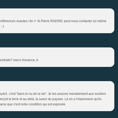
es références exactes.<br /> Si Pierre RADISIC peut nous contacter lui-même
 :-)
portraits? merci d'avance, A.
yant ; c'est "dans le nu de la vie". Je les associe mentalement aux souliers
erçoit la terre et au-delà, la sueur du paysan. Là on a l'impression qu'ils
parce que c'est notre condition qui est exposée.