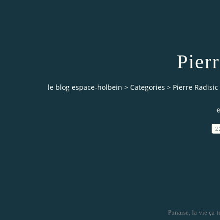
Pier
le blog espace-holbein
>
Categories
>
Pierre Radisic
e
2
Punaise, la vie ça t