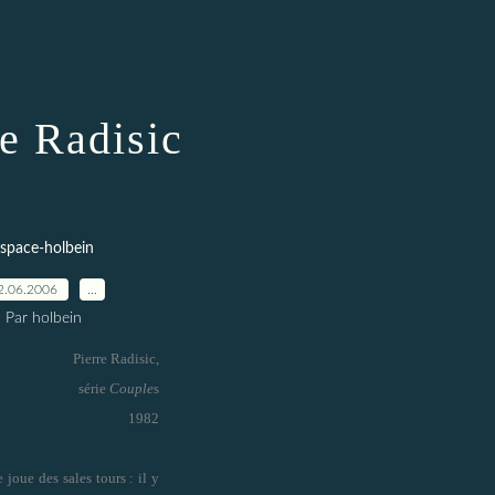
re Radisic
space-holbein
2.06.2006
…
Par holbein
Pierre Radisic,
série
Couple
s
1982
e joue des sales tours : il y