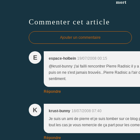
mort
Commenter cet article
Ajouter un commentaire
E
espace-holbein
19/07/2008 00:15
@krust-bunny :j'ai failli rencontrer Pierre Radisic il
puis on ne s'est jamais trouvés...Pierre Radisic a l'ai
sentiment.
Répondre
K
krust-bunny
18/07/2008 07:40
Je suis un ami de pierre et je suis tomber sur ce blog 
tout les cas je vous remercie de ça part pour les come
Répondre