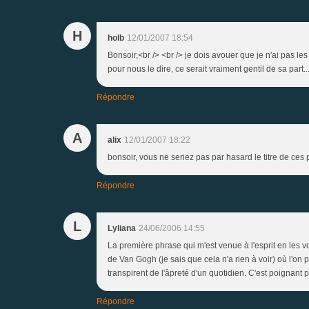
H
holb
12/01/2007 18:54
Bonsoir,<br /> <br /> je dois avouer que je n'ai pas l
pour nous le dire, ce serait vraiment gentil de sa part...
Répondre
A
alix
12/01/2007 18:22
bonsoir, vous ne seriez pas par hasard le titre de ces 
Répondre
L
Lyliana
24/06/2006 14:55
La première phrase qui m'est venue à l'esprit en les vo
de Van Gogh (je sais que cela n'a rien à voir) où l'on p
transpirent de l'âpreté d'un quotidien. C'est poignant 
Répondre