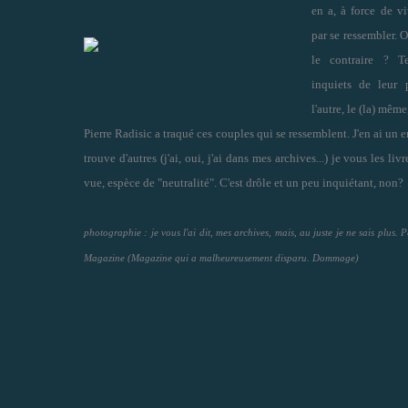
en a, à force de vi
par se ressembler. O
le contraire ? T
inquiets de leur 
l'autre, le (la) mêm
Pierre Radisic a traqué ces couples qui se ressemblent. J'en ai un en 
trouve d'autres (j'ai, oui, j'ai dans mes archives...) je vous les li
vue, espèce de "neutralité". C'est drôle et un peu inquiétant, non?
photographie : je vous l'ai dit, mes archives, mais, au juste je ne sais plus.
Magazine (Magazine qui a malheureusement disparu. Dommage)