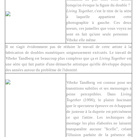
lorsqu'on évoque la figure du double ?
Living Together,
c'est le titre de la série
à laquelle appartient cette
photographie à gauche. Ces deux
soeurs, ces jumelles que vous voyez ne
sont en fait qu'une
seule personne :
Vibeke elle même.
Il ne s'agit évidemment pas de réduire le travail de cette artiste à la
fabrication de doubles numériques soigneusement exécutés. Le travail de
Vibeke Tandberg est beaucoup plus complexe que ça et
Living Together
est
une série qui fait partie d'une démarche artistique qu'elle développe depuis
des années autour du problème de l'identité.
Vibeke Tandberg
est connue pour ses
transitions subtiles et ses mensonges à
peine perceptibles. Dans
Living
Together
(1996), le plaisir fascinant
que le spectateur éprouve en échappant
de justesse à la duperie est précisément
ce qui l'attire. Les techniques de
montage les plus élaborées ne laissent
transparaître aucune "ficelle", créant
l'illusion parfaite de la présence de