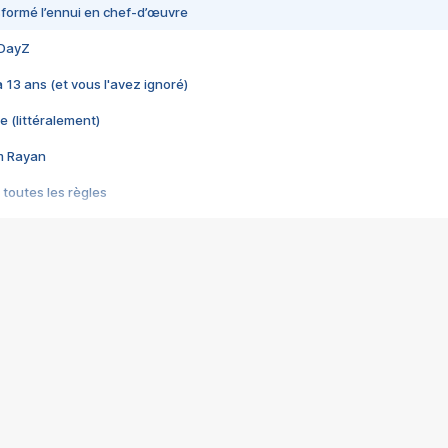
nsformé l’ennui en chef-d’œuvre
 DayZ
 a 13 ans (et vous l'avez ignoré)
e (littéralement)
im Rayan
 toutes les règles
s les jeux vidéo
us choquant de Rockstar ? - Le scandale BULLY
e plus moche de Steam
du RÊVE tourne au CAUCHEMAR
pendant 8 heures
it… à tort
umiliés par un jeu vidéo