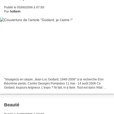
Publié le 05/06/2006 à 07:00
Par
holbein
"Voyage(s) en utopie, Jean-Luc Godard, 1946-2006" à la recherche d'un
théorème perdu. Centre Georges Pompidou 11 mai - 14 août 2006 Ce
Godard, toujours teigneux. L'expo ? Ni fait, ni à faire. Tout est dans l'état :
scotch, marqueurs en vrac, parquet arraché,...
Beauté