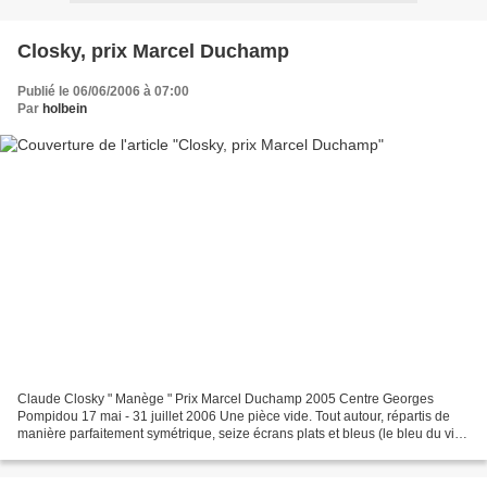
Closky, prix Marcel Duchamp
Publié le 06/06/2006 à 07:00
Par
holbein
Claude Closky " Manège " Prix Marcel Duchamp 2005 Centre Georges
Pompidou 17 mai - 31 juillet 2006 Une pièce vide. Tout autour, répartis de
manière parfaitement symétrique, seize écrans plats et bleus (le bleu du vide
: pas de signal, en vidéo). Un de...