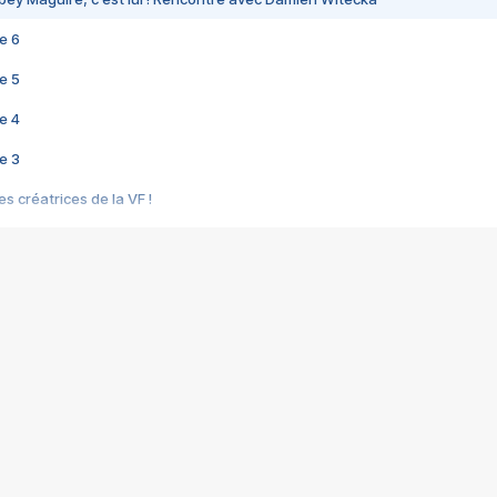
e 6
e 5
e 4
e 3
s créatrices de la VF !
e 2
e 1
e Mektoub My Love arrive enfin ! Rencontre avec Shaïn Boumedine et Sal
i : après Toni en famille
elle réalise le bouleversant Dites lui que je l'aime
ais ! Rencontre autour de Vie privée de Rebecca Zlotowski
 de Marguerite, Grave... Rencontre avec Ella Rumpf