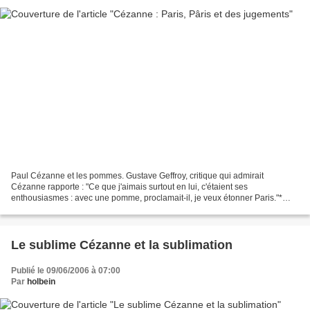
Paul Cézanne et les pommes. Gustave Geffroy, critique qui admirait
Cézanne rapporte : "Ce que j'aimais surtout en lui, c'étaient ses
enthousiasmes : avec une pomme, proclamait-il, je veux étonner Paris."*
Pierre-Paul Rubens, Le Jugement de Pâris, 1636,...
Le sublime Cézanne et la sublimation
Publié le 09/06/2006 à 07:00
Par
holbein