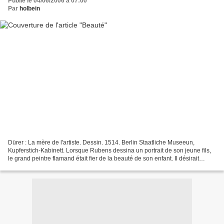
Publié le 04/06/2006 à 07:00
Par
holbein
Dürer : La mère de l'artiste. Dessin. 1514. Berlin Staatliche Museeun,
Kupferstich-Kabinett. Lorsque Rubens dessina un portrait de son jeune fils,
le grand peintre flamand était fier de la beauté de son enfant. Il désirait
certainement nous le faire admirer....