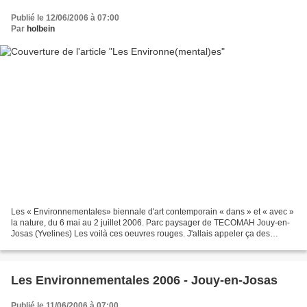
Publié le 12/06/2006 à 07:00
Par
holbein
Les « Environnementales» biennale d'art contemporain « dans » et « avec »
la nature, du 6 mai au 2 juillet 2006. Parc paysager de TECOMAH Jouy-en-
Josas (Yvelines) Les voilà ces oeuvres rouges. J'allais appeler ça des
sculptures. Mais, non. On ne peut...
Les Environnementales 2006 - Jouy-en-Josas
Publié le 11/06/2006 à 07:00