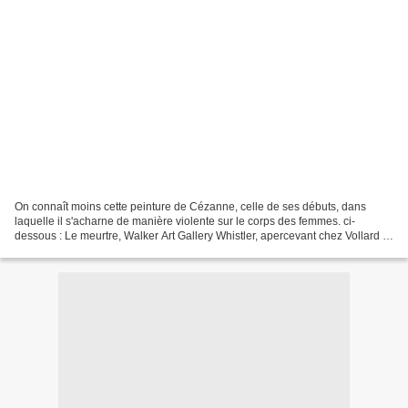
On connaît moins cette peinture de Cézanne, celle de ses débuts, dans
laquelle il s'acharne de manière violente sur le corps des femmes. ci-
dessous : Le meurtre, Walker Art Gallery Whistler, apercevant chez Vollard le
portrait de Marie Cézanne, disait...