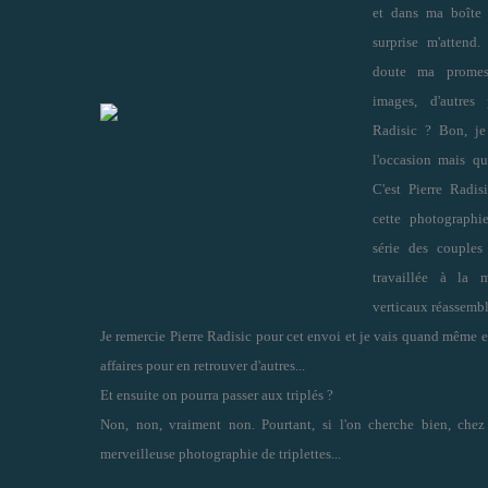
et dans ma boîte à
surprise m'attend
doute ma promess
images, d'autres
Radisic ? Bon, je
l'occasion mais qu
C'est Pierre Radi
cette photograph
série des couples
travaillée à la 
verticaux réassembl
Je remercie Pierre Radisic pour cet envoi et je vais quand même 
affaires pour en retrouver d'autres...
Et ensuite on pourra passer aux triplés ?
Non, non, vraiment non. Pourtant, si l'on cherche bien, che
merveilleuse photographie de triplettes...