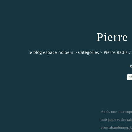
Pierre
le blog espace-holbein
>
Categories
>
Pierre Radisic 
e
3
Après une interrupt
huit jours et des rai
vous abandonner, je