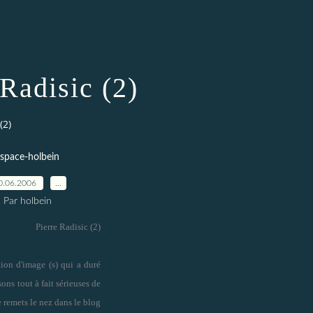
 Radisic (2)
(2)
space-holbein
0.06.2006
…
Par holbein
Pierre Radisic (2)
ion d'image (s) qui a duré
sons tout à fait sérieuses de
 remets le nez dans le blog