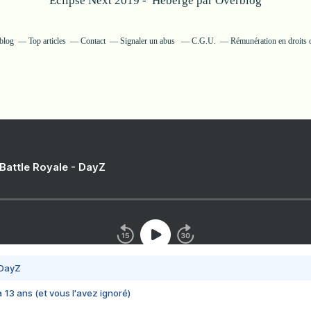
Eclipse Next 2019 - Hébergé par
Overblog
rblog
Top articles
Contact
Signaler un abus
C.G.U.
Rémunération en droits d
 Battle Royale - DayZ
 DayZ
 a 13 ans (et vous l'avez ignoré)