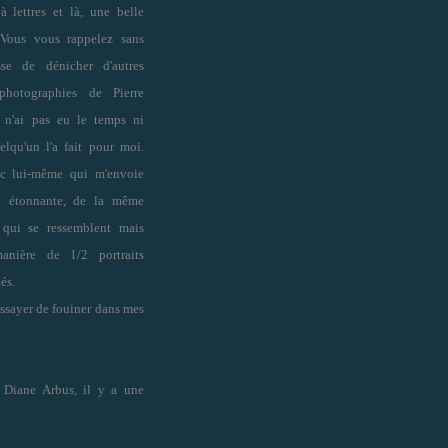
 lettres et là, une belle
. Vous vous rappelez sans
e de dénicher d'autres
 photographies de Pierre
 n'ai pas eu le temps ni
elqu'un l'a fait pour moi.
sic lui-même qui m'envoie
ie étonnante, de la même
 qui se ressemblent mais
manière de 1/2 portraits
és.
essayer de fouiner dans mes
z Diane Arbus, il y a une