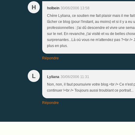
H
holbein
30/06/2006 13:58
Chère Lyliana, ce soutien me fait plaisir mais il me fa
lâcher ce blog (pour l'instant, au moins) et si il y a 
professionnelles : j'ai dû descendre et vivre une semai
sur le net. En revanche, j'ai visité et vu de belles cho
surprenantes...Là où vous ne m'attendez pas ?<br /> J
plus en plus.
Répondre
L
Lyliana
30/06/2006 11:31
Non, non, il faut poursuivre votre blog.<br /> Ce n'est 
continuer !<br /> Toujours aussi troublant ce portrait...
Répondre