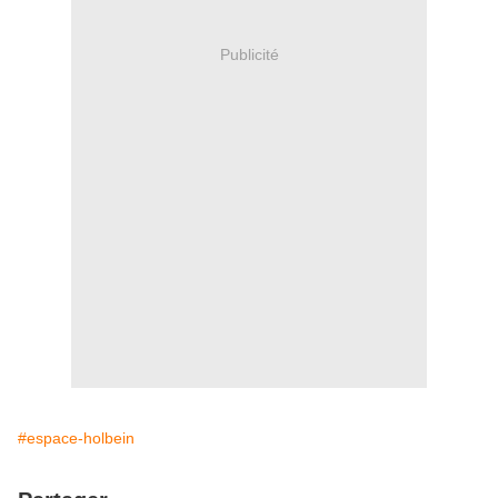
Publicité
#espace-holbein