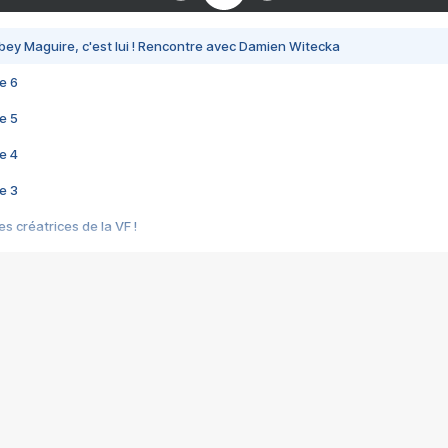
bey Maguire, c'est lui ! Rencontre avec Damien Witecka
e 6
e 5
e 4
e 3
s créatrices de la VF !
e 2
e 1
e Mektoub My Love arrive enfin ! Rencontre avec Shaïn Boumedine et Sal
i : après Toni en famille
elle réalise le bouleversant Dites lui que je l'aime
ais ! Rencontre autour de Vie privée de Rebecca Zlotowski