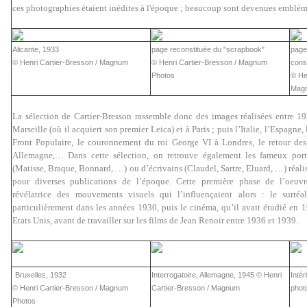
ces photographies étaient inédites à l'époque ; beaucoup sont devenues emblém
Alicante, 1933
page reconstituée du "scrapbook"
page
© Henri Cartier-Bresson / Magnum
© Henri Cartier-Bresson / Magnum
cons
Photos
© He
Mag
La sélection de Cartier-Bresson rassemble donc des images réalisées entre 
Marseille (où il acquiert son premier Leica) et à Paris ; puis l’Italie, l’Espagne
Front Populaire, le couronnement du roi George VI à Londres, le retour des
Allemagne,… Dans cette sélection, on retrouve également les fameux portra
(Matisse, Braque, Bonnard, …) ou d’écrivains (Claudel, Sartre, Eluard, …) réali
pour diverses publications de l’époque. Cette première phase de l’oeuvr
révélatrice des mouvements visuels qui l’influençaient alors : le surréal
particulièrement dans les années 1930, puis le cinéma, qu’il avait étudié en
Etats Unis, avant de travailler sur les films de Jean Renoir entre 1936 et 1939.
Bruxelles, 1932
Interrogatoire, Allemagne, 1945 © Henri
Intér
© Henri Cartier-Bresson / Magnum
Cartier-Bresson / Magnum
phot
Photos