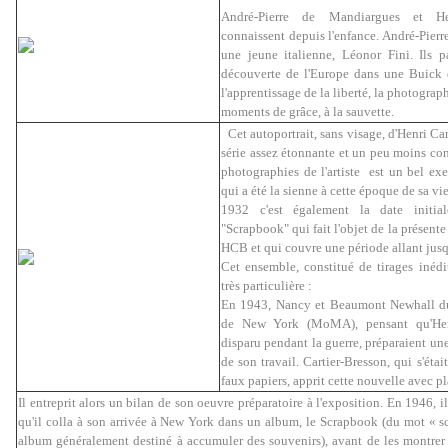
André-Pierre de Mandiargues et Hen
connaissent depuis l'enfance.
André-Pierr
une jeune italienne, Léonor Fini. Ils pa
découverte de l'Europe dans une Buick d'
l'apprentissage de la liberté, la photograph
moments de grâce, à la sauvette.
Cet autoportrait, sans visage, d'Henri Car
série assez étonnante et un peu moins con
photographies de l'artiste est un bel ex
qui a été la sienne à cette époque de sa vi
1932 c'est également la date initia
"Scrapbook" qui fait l'objet de la présent
HCB et qui couvre une période allant jus
Cet ensemble, constitué de tirages inéd
très particulière :
En 1943, Nancy et Beaumont Newhall 
de New York (MoMA), pensant qu'Henr
disparu pendant la guerre, préparaient u
de son travail. Cartier-Bresson, qui s'éta
faux papiers, apprit cette nouvelle avec pl
Il entreprit alors un bilan de son oeuvre préparatoire à l'exposition. En 1946, il
qu'il colla à son arrivée à New York dans un album, le Scrapbook (du mot « scr
album généralement destiné à accumuler des souvenirs), avant de les montr