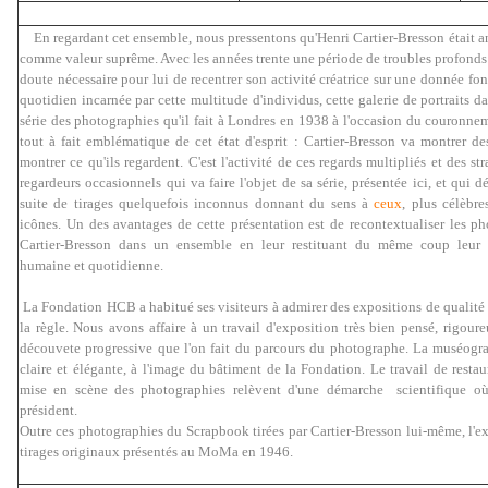
En regardant cet ensemble, nous pressentons qu'Henri Cartier-Bresson était an
comme valeur suprême. Avec les années trente une période de troubles profonds s
doute nécessaire pour lui de recentrer son activité créatrice sur une donnée fo
quotidien incarnée par cette multitude d'individus, cette galerie de portraits da
série des photographies qu'il fait à Londres en 1938 à l'occasion du couronne
tout à fait emblématique de cet état d'esprit : Cartier-Bresson va montrer d
montrer ce qu'ils regardent.
C'est l'activité de ces regards multipliés et des s
regardeurs occasionnels qui va faire l'objet de sa série, présentée ici, et qui 
suite de tirages quelquefois inconnus donnant du sens à
ceux
, plus célèbr
icônes. Un des avantages de cette présentation est de recontextualiser les p
Cartier-Bresson dans un ensemble en leur restituant du même coup leur
humaine et quotidienne.
La Fondation HCB a habitué ses visiteurs à admirer des expositions de qualité e
la règle. Nous avons affaire à un travail d'exposition très bien pensé, rigour
découvete progressive que l'on fait du parcours du photographe. La muséograp
claire et élégante, à l'image du bâtiment de la Fondation. Le travail de restau
mise en scène des photographies relèvent d'une démarche scientifique où 
président.
Outre ces photographies du Scrapbook tirées par Cartier-Bresson lui-même, l'
tirages originaux présentés au MoMa en 1946.