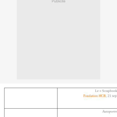
Publicité
Le « Scrapbook 
Fondation HCB
,
21 se
Autoportra