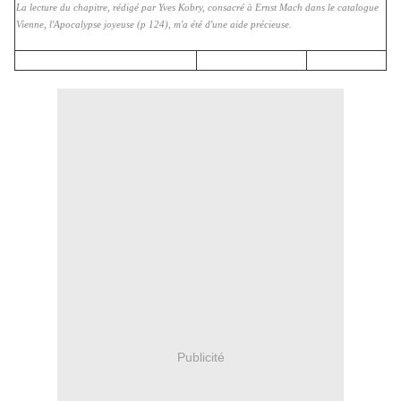
La lecture du chapitre, rédigé par Yves Kobry, consacré à Ernst Mach dans le catalogue
Vienne, l'Apocalypse joyeuse (p 124), m'a été d'une aide précieuse.
Publicité