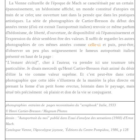
La Vienne culturelle de l'époque de Mach se caractérisait par un certain
épanouissement, un hédonisme affiché, un monde constitué d'utopies en
train de se créer, une ouverture tant dans la pensée que dans les pratiques
artistiques. La série de photographies de Cartier-Bresson du début des
années trente (d'où est extrait l'autoportrait italien) renvoie ce même parfum
d'hédonisme, de liberté, d'ouverture, de disponibilité où l'épanouissement et
l'expression du désir semblent être des valeurs. Il suffit de regarder les autres
photographies de ces mêmes années comme
celle-ci
et puis, peut-être,
d'observer un peu plus soigneusement le fameux autoportrait italien
présenté en haut de la page :
“
L’instant décisif
”, cher à l'auteur, va prendre ici une tournure très
particulière. Je disais mercredi qu'Henri Cartier-Bresson était animé du désir
d'élire la vie comme valeur suprême. Et c’est peut-être dans cette
photographie que cette idée s’illustrera de la manière la plus directe en
prenant la forme d’un petit
homo erectus
, lointain dans le paysage, mais
situé très précisément où plaisir et don de la vie se conjuguent.
photographies extraites de pages reconstituées du "scrapbook" Italie, 1933
© Henri Cartier-Bresson / Magnum Photos
dessin : "Autoportrait du moi" publié dans Essai d'analyse des sensations (1900) d'Ernst
Mach.
Catalogue Vienne, l'Apocalypse joyeuse, ´Éditions du Centre Pompidou, 1986, p 128