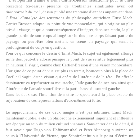
L’autoportrait d'Italie d’Henri Cartier-Bresson sélectionné pour le billet
précédent (ci-dessus) présente de troublantes similitudes avec cet
Autoportrait du moi
, dessin publié une trentaine d’années auparavant dans
l’
Essai d’analyse des sensations
du philosophe autrichien Ernst Mach.
Cartier-Bresson adopte un point de vue monoculaire, qui s’origine au plus
près du visage, et qui a pour conséquence d'intégrer, dans son rendu, la plus
grande partie de son corps allongé sur le dos ; ce corps faisant partie du
paysage ou peut-être bien mettant en scène un paysage qui serait le
prolongement du corps en question.
Pour ce qui concerne le dessin d’Ernst Mach, le sujet est également allongé
sur le dos, peut-être adossé puisque le point de vue se situe légèrement plus
en hauteur. Il s’agit, comme chez Cartier-Bresson d’une vision monoculaire.
L’origine de ce point de vue est plus en retrait, beaucoup plus à la place de
l’oeil : il s'agit d'une vision qui opère de l’intérieur de la tête. En effet le
dessinateur va représenter sa moustache, l’aile gauche de son nez ainsi que
l’ intérieur de l’arcade sourcilière et la partie basse du sourcil gauche.
Dans les deux cas, l'intention de mettre le spectateur à la place exacte du
sujet-auteur de ces représentations d'eux-mêmes est forte.
Le rapprochement de ces deux images n’est pas arbitraire. Ernst Mach,
maintenant oublié, a été un philosophe extrêmement important et influent à
son époque au sein du milieu culturel viennois. Sans entrer dans le détail, il
faut savoir que Hugo von Hoffmannsthal et Peter Altenberg suivirent ses
cours à l’Université de Vienne, que Schnitzler fut sur le point d’écrire un