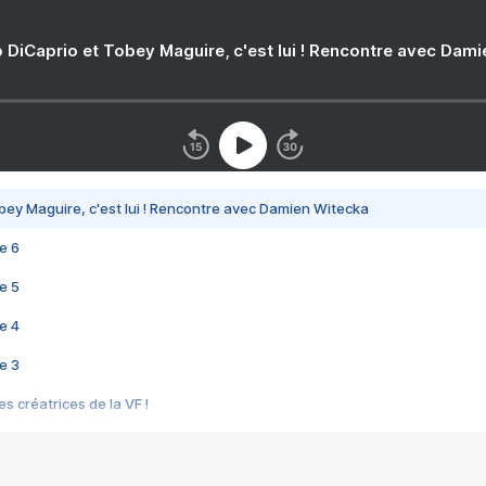
 DiCaprio et Tobey Maguire, c'est lui ! Rencontre avec Dam
bey Maguire, c'est lui ! Rencontre avec Damien Witecka
e 6
e 5
e 4
e 3
s créatrices de la VF !
e 2
e 1