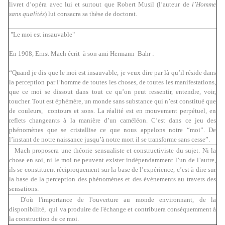
livret d’opéra avec lui et surtout que Robert Musil (l’auteur de
l’Homme
sans qualités
) lui consacra sa thèse de doctorat.
"Le moi est insauvable"
En 1908, Ernst Mach écrit à son ami Hermann Bahr :
“Quand je dis que le moi est insauvable, je veux dire par là qu’il réside dans
la perception par l’homme de toutes les choses, de toutes les manifestations,
que ce moi se dissout dans tout ce qu’on peut ressentir, entendre, voir,
toucher. Tout est éphémère, un monde sans substance qui n’est constitué que
de couleurs, contours et sons. La réalité est en mouvement perpétuel, en
reflets changeants à la manière d’un caméléon. C’est dans ce jeu des
phénomènes que se cristallise ce que nous appelons notre “moi”. De
l’instant de notre naissance jusqu’à notre mort il se transforme sans cesse”.
Mach proposera une théorie sensualiste et constructiviste du sujet. Ni la
chose en soi, ni le moi ne peuvent exister indépendamment l’un de l’autre,
ils se constituent réciproquement sur la base de l’expérience, c’est à dire sur
la base de la perception des phénomènes et des événements au travers des
sensations.
D'où l'importance de l'ouverture au monde environnant, de la
disponibilité, qui va produire de l'échange et contribuera conséquemment à
la construction de ce moi.