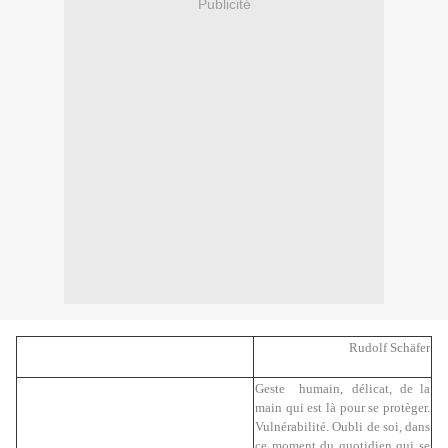
Publicité
Rudolf Schäfer
Geste humain,
délicat,
de la
main qui est là pour se protèger.
Vulnérabilité. Oubli de soi, dans
ce moment du quotidien qui se