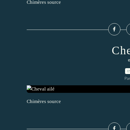
Chimères source
Che
e
0
Pa
Chimères source