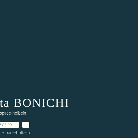
tta BONICHI
space-holbein
7.05.2011
…
r espace-holbein