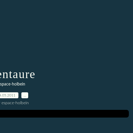
ntaure
space-holbein
4.05.2011
…
r espace-holbein