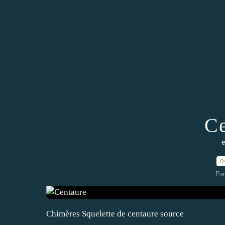
Ce
e
0
Pa
Chimères Squelette de centaure source