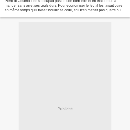
Piero di Cosimo Il ne s'occupait pas de son bien-être et en était réduit à
manger sans arrêt ses œufs durs. Pour économiser le feu, il les faisait cuire
en même temps qu'il faisait bouillir sa colle, et il n'en mettait pas quatre ou
six à la fois, mais...
Publicité