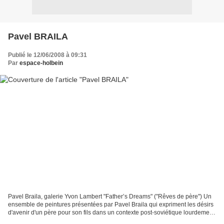
Pavel BRAILA
Publié le 12/06/2008 à 09:31
Par
espace-holbein
Pavel Braila, galerie Yvon Lambert "Father’s Dreams" ("Rêves de père") Un
ensemble de peintures présentées par Pavel Braila qui expriment les désirs
d'avenir d'un père pour son fils dans un contexte post-soviétique lourdement
marqué par l'histoire. Un...