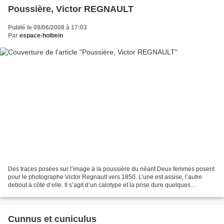
Poussière, Victor REGNAULT
Publié le 08/06/2008 à 17:03
Par
espace-holbein
Des traces posées sur l’image à la poussière du néant Deux femmes posent
pour le photographe Victor Regnault vers 1850. L’une est assise, l’autre
debout à côté d’elle. Il s’agit d’un calotype et la prise dure quelques
secondes. C’est un temps encore long...
Cunnus et cuniculus