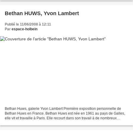
Bethan HUWS, Yvon Lambert
Publié le 11/06/2008 à 12:11
Par
espace-holbein
Bethan Huws, galerie Yvon Lambert Première exposition personnelle de
Bethan Huws en France. Bethan Huws est née en 1961 au pays de Galles,
elle vit et travaille à Paris. Elle recourt dans son travail à de nombreux
médias : aquarelle, sculpture, installations,...