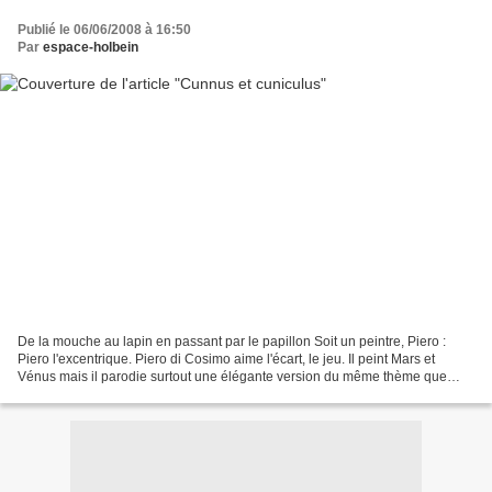
Publié le 06/06/2008 à 16:50
Par
espace-holbein
De la mouche au lapin en passant par le papillon Soit un peintre, Piero :
Piero l'excentrique. Piero di Cosimo aime l'écart, le jeu. Il peint Mars et
Vénus mais il parodie surtout une élégante version du même thème que
Sandro Botticelli avait peinte une...