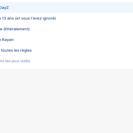
 DayZ
 a 13 ans (et vous l'avez ignoré)
e (littéralement)
im Rayan
 toutes les règles
s les jeux vidéo
us choquant de Rockstar ? - Le scandale BULLY
e plus moche de Steam
du RÊVE tourne au CAUCHEMAR
pendant 8 heures
it… à tort
umiliés par un jeu vidéo