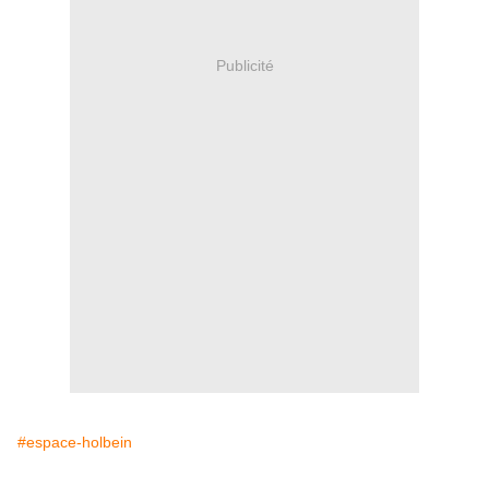
Publicité
#espace-holbein