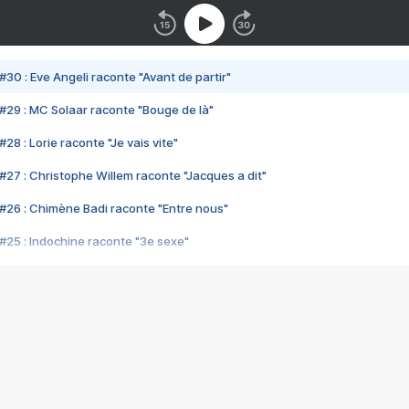
#30 : Eve Angeli raconte "Avant de partir"
#29 : MC Solaar raconte "Bouge de là"
28 : Lorie raconte "Je vais vite"
#27 : Christophe Willem raconte "Jacques a dit"
#26 : Chimène Badi raconte "Entre nous"
#25 : Indochine raconte "3e sexe"
#24 : Zaho raconte "C'est chelou"
#23 : Patrick Bruel raconte "Au café des délices"
#22 : Kyo raconte "Le chemin"
#21 : Nolwenn Leroy raconte "Cassé"
#20 : Patrick Hernandez raconte "Born to be alive"