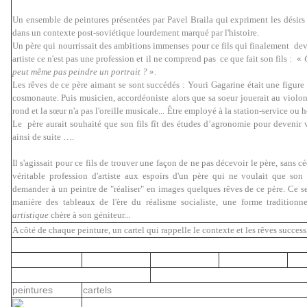
Un ensemble de peintures présentées par Pavel Braila qui expriment les désirs 
dans un contexte post-soviétique lourdement marqué par l'histoire.
Un père qui nourrissait des ambitions immenses pour ce fils qui finalement devie
artiste ce n'est pas une profession et il ne comprend pas ce que fait son fils :
«
peut même pas peindre un portrait ?
»
.
Les rêves de ce père aimant se sont succédés : Youri Gagarine était une figure e
cosmonaute. Puis musicien, accordéoniste
alors que sa soeur jouerait au violon
rond et la sœur n'a pas l'oreille musicale...
Être employé à la station-service ou 
Le père aurait souhaité que son fils fît des études d’agronomie pour devenir vin
ainsi de suite ….
Il s'agissait pour ce fils de trouver une façon de ne pas décevoir le père, sans cé
véritable profession d'artiste aux espoirs d'un père qui ne voulait que son 
demander à un peintre de "réaliser" en images quelques rêves de ce père. Ce se
manière des tableaux de l'ère du réalisme socialiste,
une forme traditionne
artistique
chère à son géniteur...
A côté de chaque peinture, un cartel qui rappelle le contexte et les rêves success
peintures
cartels