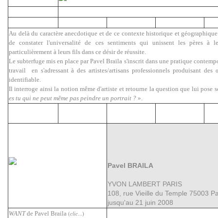
Au delà du caractère anecdotique et de ce contexte historique et géographique b
de constater l'universalité de ces sentiments qui unissent les pères à le
particulièrement à leurs fils dans ce désir de réussite.
Le subterfuge mis en place par Pavel Braila s'inscrit dans une pratique contemp
travail en s'adressant à des artistes/artisans professionnels produisant des 
identifiable.
Il interroge ainsi la notion même d'artiste et retourne la question que lui pose s
es tu qui ne peut même pas peindre un portrait ?
»
.
Pavel BRAILA
YVON LAMBERT PARIS
108, rue Vieille du Temple 75003 Pa
jusqu'au 21 juin 2008
WANT
de Pavel Braila
(
clic
...)