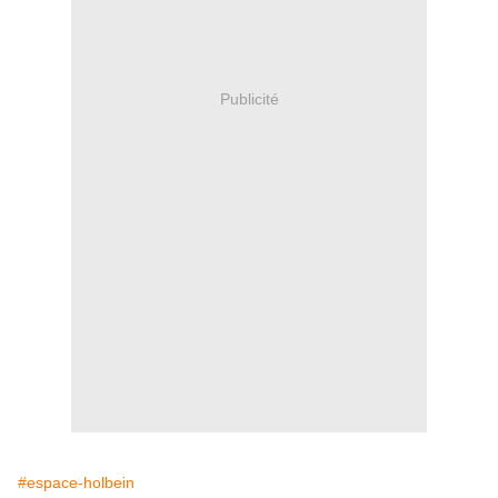
Publicité
#espace-holbein