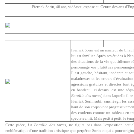
Pierrick Sorin, 48 ans, vidéaste, expose au Centre des arts d'Eng
Pierrick Sorin est un amateur de Chapl
lui est familier. Après ses études à Nan
des situations de la vie quotidienne r
personnage -ou plutôt
ses
personnages-
Il est gauche, hésitant, inadapté et s
maladresses et les erreurs d'évaluation
agressions gratuites et directes font 
en bandeau -ci-dessus- est une séqu
Bataille des tartes
) dans laquelle il s
Pierrick Sorin subir sans réagir les ass
haut de son corps vont progressivement 
des couleurs comme un tableau en trai
spectateur rit. Mais petit à petit, le tem
Cette pièce,
La Bataille des tartes
, ne figure pas dans l'exposition actu
emblématique d'une tradition artistique que perpétue Sorin et qui a pour origine