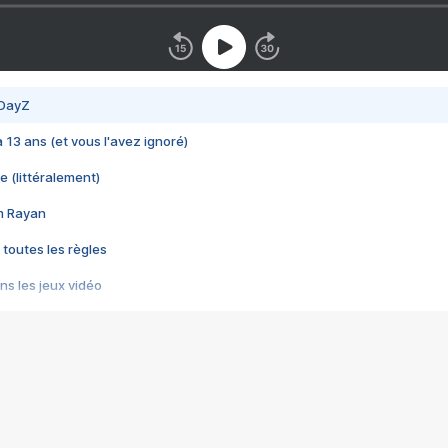
 DayZ
 a 13 ans (et vous l'avez ignoré)
e (littéralement)
im Rayan
 toutes les règles
s les jeux vidéo
us choquant de Rockstar ? - Le scandale BULLY
e plus moche de Steam
du RÊVE tourne au CAUCHEMAR
pendant 8 heures