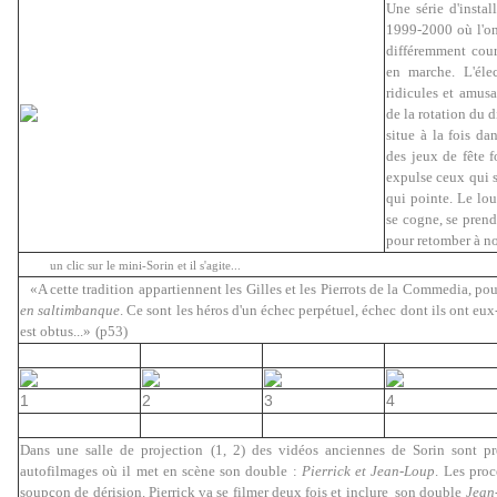
Une série d'instal
1999-2000 où l'on
différemment cour
en marche.
L'éle
ridicules et amusa
de la rotation du d
situe à la fois da
des jeux de fête 
expulse ceux qui s
qui pointe. Le lou
se cogne, se prend
pour retomber à no
un clic sur le mini-Sorin et il s'agite...
«A cette tradition appartiennent les Gilles et les Pierrots de la Commedia, po
en saltimbanque
. Ce sont les héros d'un échec perpétuel, échec dont ils ont eu
est obtus...»
(p53)
1
2
3
4
Dans une salle de projection (1, 2) des vidéos anciennes de Sorin sont p
autofilmages où il met en scène son double :
Pierrick et Jean-Loup
. Les pro
soupçon de dérision. Pierrick va se filmer deux fois et inclure son double
Jean