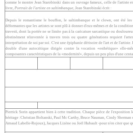
comme le montre Jean Starobinski
dans un ouvrage fameux
, celle de l'artiste
livre,
Portrait de l'artiste en saltimbanque
, Jean Starobinski écrit :
Depuis le romantisme le bouffon, le saltimbanque et le clown, ont été les
déformantes que les artistes se sont plû à donner d'eux-mêmes et de la condition m
travesti, dont la portée ne se limite pas à la caricature sarcastique ou douloure
obstinément réinventée à travers trois ou quatre générations requiert l'att
interprétation de soi par soi. C'est une épiphanie dérisoire de l'art et de l'artist
double d'une autocritique dirigée contre la vocation «esthétique» elle-
composantes caractéristiques de la «modernité», depuis un peu plus d'une centa
Pierrick Sorin appartient bien à cette tradition. Chaque pièce de l'exposition le
héritage :Christian Boltanski, Paul Mc Carthy, Bruce Nauman, Cindy Sherman o
Arnaud Labelle-Rojoux), Jacques Lizène ou Joël Hubault -pour n'en citer que q