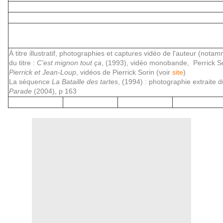
Á titre illustratif, photographies et captures vidéo de l'auteur (not
du titre :
C'est mignon tout ça
, (1993),
vidéo monobande,
Perrick S
Pierrick et Jean-Loup
, vidéos de Pierrick Sorin (voir
site
)
La séquence
La Bataille des tartes
, (1994) : photographie extraite 
Parade
(2004), p 163