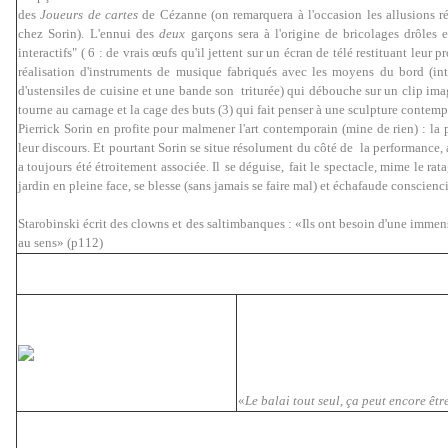
des
Joueurs de cartes
de Cézanne (on remarquera à l'occasion les allusions rég
chez Sorin).
L'ennui des
deux
garçons sera à l'origine de bricolages drôles e
interactifs" ( 6 : de vrais œufs qu'il jettent sur un écran de télé restituant leur 
réalisation d'instruments de musique fabriqués avec les moyens du bord (inte
d'ustensiles de cuisine et une bande son triturée) qui débouche sur un clip imag
tourne au carnage et la cage des buts (3) qui fait penser à une sculpture contemp
Pierrick Sorin en profite pour malmener l'art contemporain (mine de rien) : la pr
leur discours. Et pourtant Sorin se situe résolument du côté de la performance, 
a toujours été étroitement associée. Il
se déguise,
fait le spectacle, mime le ra
jardin en pleine face, se blesse (sans jamais se faire mal) et échafaude consci
Starobinski écrit des clowns et des saltimbanques : «Ils ont besoin d'une imme
au sens» (p112)
«
Le balai tout seul, ça peut encore êt