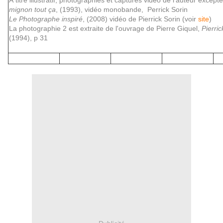
Á titre illustratif, photographies et captures vidéo de l'auteur except
mignon tout ça
, (1993),
vidéo monobande,
Perrick Sorin
Le Photographe inspiré
, (2008) vidéo de Pierrick Sorin (voir
site
)
La photographie 2 est extraite de l'ouvrage de Pierre Giquel,
Pierric
(1994), p 31