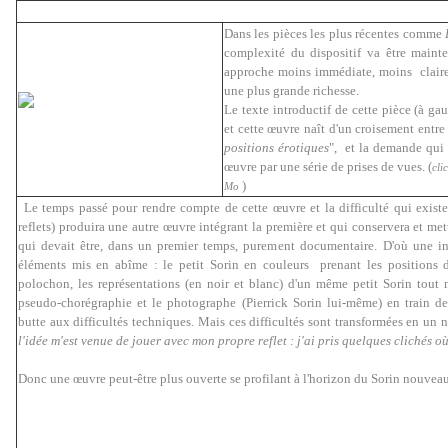
Dans les pièces les plus récentes comme
complexité du dispositif va être mainte
approche moins immédiate, moins claire 
une plus grande richesse.
Le texte introductif de cette pièce (à ga
et cette œuvre naît d'un croisement entr
positions érotiques
", et la demande qui 
œuvre par une série de prises de vues. (
cli
)
Mo
Le temps passé pour rendre compte de cette œuvre et la difficulté qui exist
reflets) produira une autre œuvre intégrant la première et qui conservera et mett
qui devait être, dans un premier temps, purement documentaire.
D'où une in
éléments mis en abîme : le petit Sorin en couleurs prenant les positions
polochon, les représentations (en noir et blanc) d'un même petit Sorin tout 
pseudo-chorégraphie et le photographe (Pierrick Sorin lui-même) en train d
butte aux difficultés techniques. Mais ces difficultés sont transformées en un n
l'idée m'est venue de jouer avec mon propre reflet : j'ai pris quelques clichés où 
Donc une œuvre peut-être plus ouverte se profilant à l'horizon du Sorin nouveau