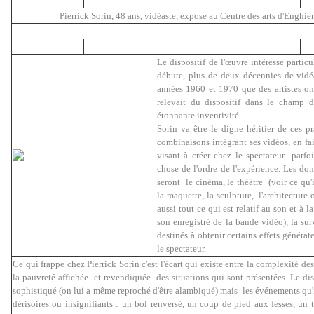
Pierrick Sorin, 48 ans, vidéaste, expose au Centre des arts d'Enghien
Le dispositif de l'œuvre intéresse particu
débute, plus de deux décennies de vidéa
années 1960 et 1970 que des artistes on
relevait du dispositif dans le champ 
étonnante inventivité.
Sorin va être le digne héritier de ces p
combinaisons intégrant ses vidéos, en fai
visant à créer chez le spectateur -parf
chose de l'ordre de l'expérience. Les dom
seront le cinéma, le théâtre (voir ce qu'i
la maquette, la sculpture, l'architecture 
aussi tout ce qui est relatif au son et à 
son enregistré de la bande vidéo), la surv
destinés à obtenir certains effets générat
le spectateur.
Ce qui frappe chez Pierrick Sorin c'est l'écart qui existe entre la complexité des
la pauvreté affichée -et revendiquée- des situations qui sont présentées. Le dis
sophistiqué (on lui a même reproché d'être alambiqué) mais les événements qu'i
dérisoires ou insignifiants : un bol renversé, un coup de pied aux fesses, un 