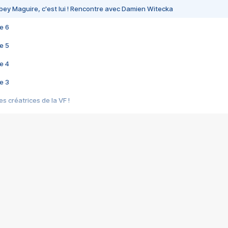
bey Maguire, c'est lui ! Rencontre avec Damien Witecka
e 6
e 5
e 4
e 3
s créatrices de la VF !
e 2
e 1
e Mektoub My Love arrive enfin ! Rencontre avec Shaïn Boumedine et Sal
i : après Toni en famille
elle réalise le bouleversant Dites lui que je l'aime
ais ! Rencontre autour de Vie privée de Rebecca Zlotowski