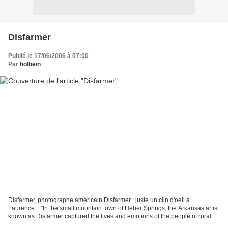
Disfarmer
Publié le 17/06/2006 à 07:00
Par
holbein
Disfarmer, photographe américain Disfarmer : juste un clin d'oeil à
Laurence... "In the small mountain town of Heber Springs, the Arkansas artist
known as Disfarmer captured the lives and emotions of the people of rural
America between 1939-1945. Critics...