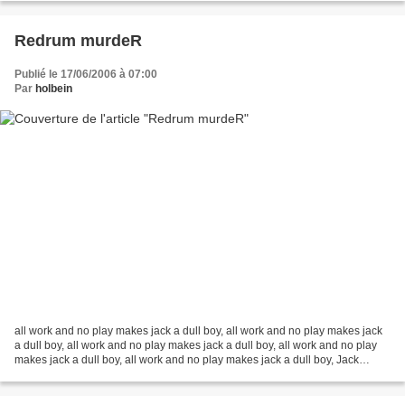
Redrum murdeR
Publié le 17/06/2006 à 07:00
Par
holbein
all work and no play makes jack a dull boy, all work and no play makes jack
a dull boy, all work and no play makes jack a dull boy, all work and no play
makes jack a dull boy, all work and no play makes jack a dull boy, Jack
Torrance, gardien d'un hôtel...