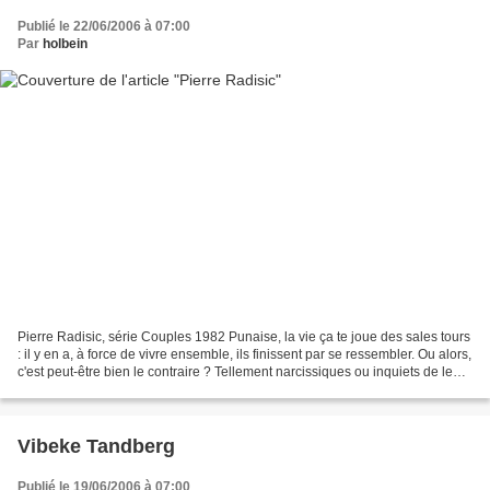
Publié le 22/06/2006 à 07:00
Par
holbein
Pierre Radisic, série Couples 1982 Punaise, la vie ça te joue des sales tours
: il y en a, à force de vivre ensemble, ils finissent par se ressembler. Ou alors,
c'est peut-être bien le contraire ? Tellement narcissiques ou inquiets de leur
personne qu'ils...
Vibeke Tandberg
Publié le 19/06/2006 à 07:00