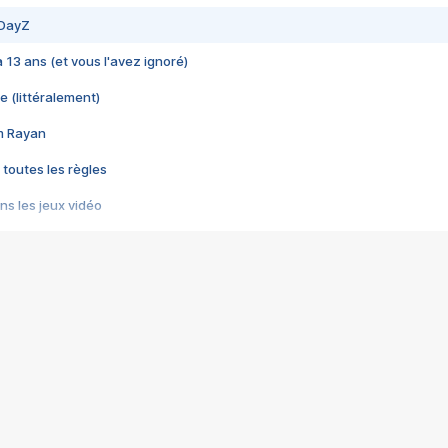
 DayZ
 a 13 ans (et vous l'avez ignoré)
e (littéralement)
im Rayan
 toutes les règles
s les jeux vidéo
us choquant de Rockstar ? - Le scandale BULLY
e plus moche de Steam
du RÊVE tourne au CAUCHEMAR
pendant 8 heures
it… à tort
umiliés par un jeu vidéo