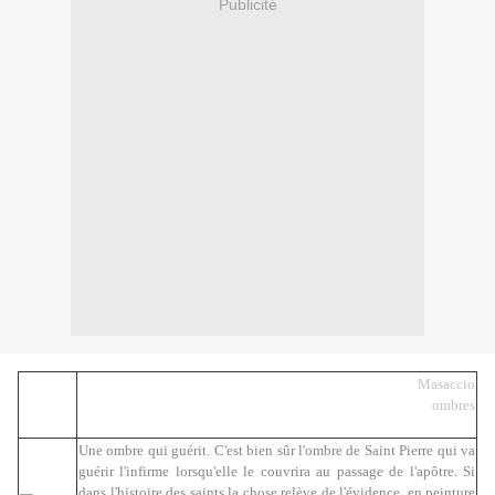
Publicité
Masaccio
ombres
Une ombre qui guérit. C'est bien sûr l'ombre de Saint Pierre qui va
guérir l'infirme lorsqu'elle le couvrira au passage de l'apôtre. Si
dans l'histoire des saints la chose relève de l'évidence, en peinture