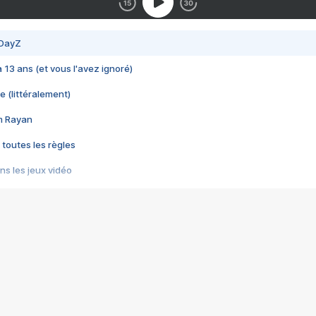
 DayZ
 a 13 ans (et vous l'avez ignoré)
e (littéralement)
im Rayan
 toutes les règles
s les jeux vidéo
us choquant de Rockstar ? - Le scandale BULLY
e plus moche de Steam
du RÊVE tourne au CAUCHEMAR
pendant 8 heures
it… à tort