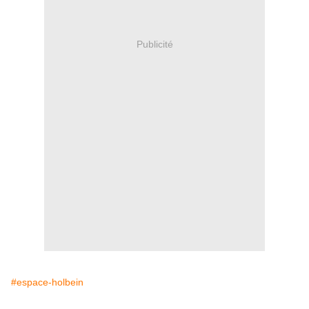
Publicité
#espace-holbein