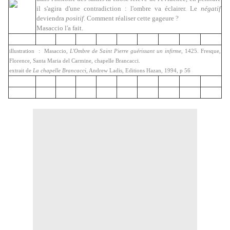
il s'agira d'une contradiction : l'ombre va éclairer. Le
négatif
deviendra
positif
. Comment réaliser cette gageure ?
Masaccio l'a fait.
illustration : Masaccio,
L'Ombre de Saint Pierre guérissant un infirme
, 1425. Fresque,
Florence, Santa Maria del Carmine, chapelle Brancacci.
extrait de
La chapelle Brancacci,
Andrew Ladis, Editions Hazan, 1994, p 56