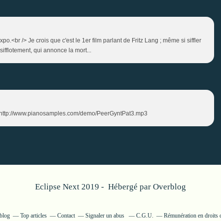
xpo.<br /> Je crois que c'est le 1er film parlant de Fritz Lang ; même si siffler
ifflotement, qui annonce la mort...
que :http://www.pianosamples.com/demo/PeerGyntPat3.mp3
Eclipse Next 2019 - Hébergé par
Overblog
rblog
Top articles
Contact
Signaler un abus
C.G.U.
Rémunération en droits d