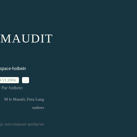
e MAUDIT
space-holbein
4.11.2006
…
Par holbein
M le Maudit, Fritz Lang
ombres
t je sens toujours quelqu'un