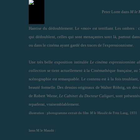
Peter Lorre dans
M le 
Hantise du dédoublement. Le «
moi
» est terrifiant. Les ombres : 
qui dédoublent, celles qui sont menaçantes sont là, partout dans
ou dans le cinéma ayant gardé des traces de l'expressionnisme.
Une très belle exposition intitulée
Le cinéma expressionniste a
collection
se tient actuellement à la Cinémathèque française, au 
scénographie est remarquable. Le contenu est à la fois troublant, 
beauté formelle. Des dessins originaux de Walter Röhrig, un des 
de Robert Wiene,
Le Cabinet du Docteur Caligari,
sont présentés 
reparlerai, vraisemblablement.
illustration : photogramme extrait du film
M le Maudit
de Fritz Lang, 1931
liens M le Maudit :