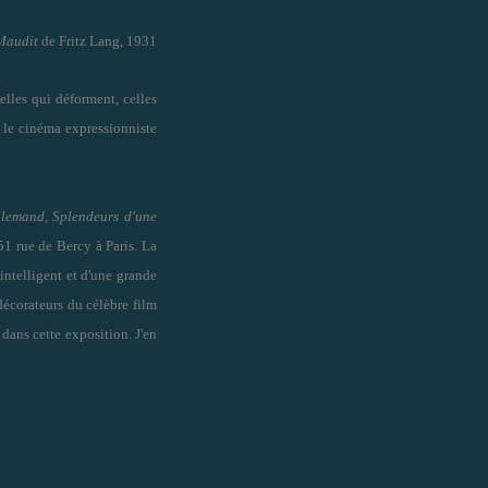
Maudit
de Fritz Lang, 1931
celles qui déforment, celles
 le cinéma expressionniste
llemand, Splendeurs d'une
51 rue de Bercy à Paris. La
intelligent et d'une grande
décorateurs du célèbre film
dans cette exposition. J'en