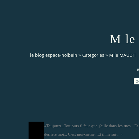
M l
le blog espace-holbein
>
Categories
>
M le MAUDIT
e
2
«Toujours...Toujours il faut que j'aille dans les rues... E
derrière moi... C'est moi-même...Et il me suit...»