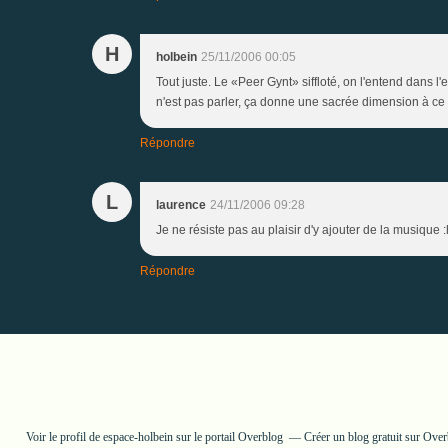
H
holbein
25/11/2006 00:05
Tout juste. Le «Peer Gynt» siffloté, on l'entend dans l'e
n'est pas parler, ça donne une sacrée dimension à ce s
Répondre
L
laurence
24/11/2006 09:28
Je ne résiste pas au plaisir d'y ajouter de la musi
Répondre
Voir le profil de
espace-holbein
sur le portail Overblog
Créer un blog gratuit sur Ove