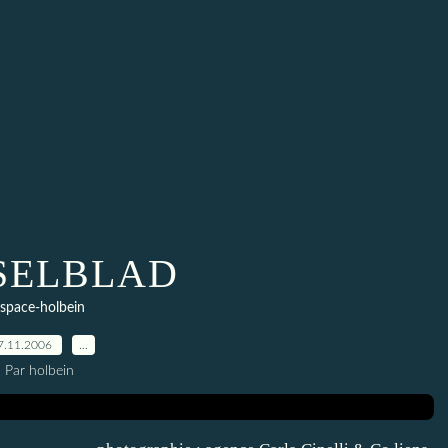
SELBLAD
space-holbein
7.11.2006
…
Par holbein