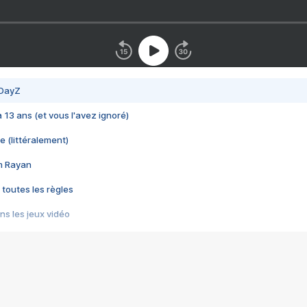
 DayZ
 a 13 ans (et vous l'avez ignoré)
e (littéralement)
im Rayan
 toutes les règles
s les jeux vidéo
us choquant de Rockstar ? - Le scandale BULLY
e plus moche de Steam
du RÊVE tourne au CAUCHEMAR