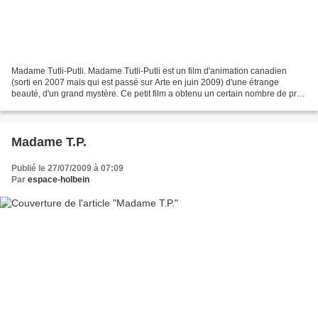
Madame Tutli-Putli. Madame Tutli-Putli est un film d'animation canadien
(sorti en 2007 mais qui est passé sur Arte en juin 2009) d'une étrange
beauté, d'un grand mystère. Ce petit film a obtenu un certain nombre de prix
à la fois pour ses qualités artistiques...
Madame T.P.
Publié le 27/07/2009 à 07:09
Par
espace-holbein