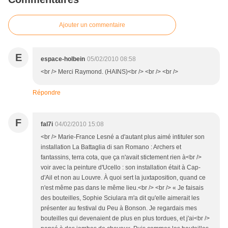
Ajouter un commentaire
E
espace-holbein
05/02/2010 08:58
<br /> Merci Raymond. (HAINS)<br /> <br /> <br />
Répondre
F
fal7i
04/02/2010 15:08
<br /> Marie-France Lesné a d'autant plus aimé intituler son
installation La Battaglia di san Romano : Archers et
fantassins, terra cota, que ça n'avait stictement rien à<br />
voir avec la peinture d'Ucello : son installation était à Cap-
d'Ail et non au Louvre. À quoi sert la juxtaposition, quand ce
n'est même pas dans le même lieu.<br /> <br /> « Je faisais
des bouteilles, Sophie Sciulara m'a dit qu'elle aimerait les
présenter au festival du Peu à Bonson. Je regardais mes
bouteilles qui devenaient de plus en plus tordues, et j'ai<br />