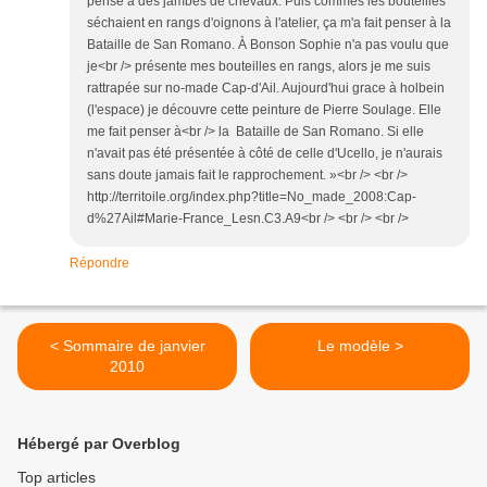
pensé à des jambes de chevaux. Puis commes les bouteilles
séchaient en rangs d'oignons à l'atelier, ça m'a fait penser à la
Bataille de San Romano. À Bonson Sophie n'a pas voulu que
je<br /> présente mes bouteilles en rangs, alors je me suis
rattrapée sur no-made Cap-d'Ail. Aujourd'hui grace à holbein
(l'espace) je découvre cette peinture de Pierre Soulage. Elle
me fait penser à<br /> la Bataille de San Romano. Si elle
n'avait pas été présentée à côté de celle d'Ucello, je n'aurais
sans doute jamais fait le rapprochement. »<br /> <br />
http://territoile.org/index.php?title=No_made_2008:Cap-
d%27Ail#Marie-France_Lesn.C3.A9<br /> <br /> <br />
Répondre
< Sommaire de janvier
Le modèle >
2010
Hébergé par Overblog
Top articles