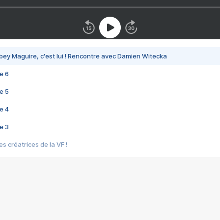
bey Maguire, c'est lui ! Rencontre avec Damien Witecka
e 6
e 5
e 4
e 3
s créatrices de la VF !
e 2
e 1
e Mektoub My Love arrive enfin ! Rencontre avec Shaïn Boumedine et Sal
i : après Toni en famille