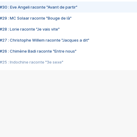
#30 : Eve Angeli raconte "Avant de partir"
#29 : MC Solaar raconte "Bouge de là"
28 : Lorie raconte "Je vais vite"
#27 : Christophe Willem raconte "Jacques a dit"
#26 : Chimène Badi raconte "Entre nous"
#25 : Indochine raconte "3e sexe"
#24 : Zaho raconte "C'est chelou"
#23 : Patrick Bruel raconte "Au café des délices"
#22 : Kyo raconte "Le chemin"
#21 : Nolwenn Leroy raconte "Cassé"
#20 : Patrick Hernandez raconte "Born to be alive"
#19 : Lorie raconte "Près de moi"