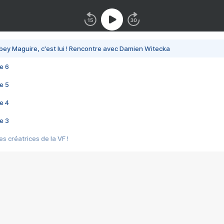
bey Maguire, c'est lui ! Rencontre avec Damien Witecka
e 6
e 5
e 4
e 3
s créatrices de la VF !
e 2
e 1
e Mektoub My Love arrive enfin ! Rencontre avec Shaïn Boumedine et Sal
i : après Toni en famille