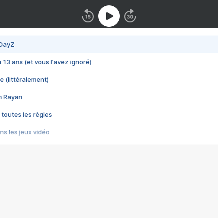
 DayZ
 a 13 ans (et vous l'avez ignoré)
e (littéralement)
im Rayan
 toutes les règles
s les jeux vidéo
us choquant de Rockstar ? - Le scandale BULLY
e plus moche de Steam
du RÊVE tourne au CAUCHEMAR
pendant 8 heures