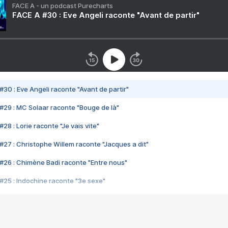
FACE A - un podcast Purecharts
FACE A #30 : Eve Angeli raconte "Avant de partir"
#30 : Eve Angeli raconte "Avant de partir"
#29 : MC Solaar raconte "Bouge de là"
28 : Lorie raconte "Je vais vite"
#27 : Christophe Willem raconte "Jacques a dit"
#26 : Chimène Badi raconte "Entre nous"
#25 : Indochine raconte "3e sexe"
#24 : Zaho raconte "C'est chelou"
#23 : Patrick Bruel raconte "Au café des délices"