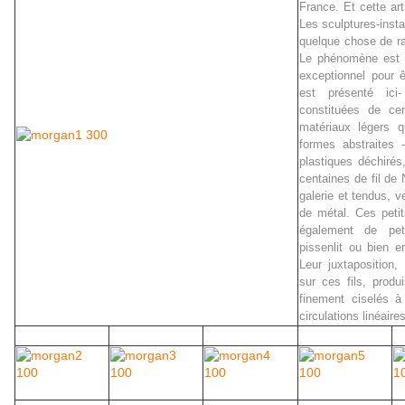
France. Et cette art
Les sculptures-insta
quelque chose de ra
Le phénomène est 
exceptionnel pour ê
est présenté ici
constituées de ce
matériaux légers q
formes abstraites 
plastiques déchirés
centaines de fil de
galerie et tendus, v
de métal. Ces peti
également de pet
pissenlit ou bien 
Leur juxtaposition, 
sur ces fils, prod
finement ciselés à
circulations linéaire