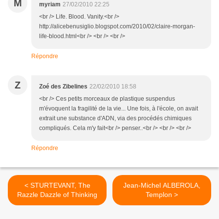
M
myriam
27/02/2010 22:25
<br /> Life. Blood. Vanity.<br />
http://alicebenusiglio.blogspot.com/2010/02/claire-morgan-
life-blood.html<br /> <br /> <br />
Répondre
Z
Zoé des Zibelines
22/02/2010 18:58
<br /> Ces petits morceaux de plastique suspendus
m'évoquent la fragilité de la vie... Une fois, à l'école, on avait
extrait une substance d'ADN, via des procédés chimiques
compliqués. Cela m'y fait<br /> penser..<br /> <br /> <br />
Répondre
< STURTEVANT, The
Jean-Michel ALBEROLA,
Razzle Dazzle of Thinking
Templon >