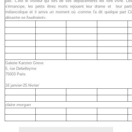
pas. C'est le visiteur qui lors de ses déplacements les font vivre. Le
s'émancipe, les petits êtres morts rejouent leur drame et leur partit
mélancolique et il arrive un moment où -comme l'a dit quelque part Cl
désastre se foudroient
».
Galerie Karsten Greve
5, rue Debelleyme
75003 Paris
16 janvier-25 février
claire morgan