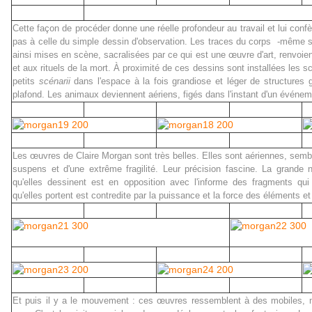
Cette façon de procéder donne une réelle profondeur au travail et lui conf
pas à celle du simple dessin d'observation. Les traces du corps -
même si
ainsi mises en scène, sacralisées par ce qui est une œuvre d'art, renvoie
et aux rituels de la mort. À proximité de ces dessins sont installées les s
petits
scénarii
dans l'espace à la fois grandiose et léger de structures
plafond. Les animaux deviennent aériens, figés dans l'instant d'un événem
Les œuvres de Claire Morgan sont très belles. Elles sont aériennes, sembl
suspens et d'une extrême fragilité. Leur précision fascine. La grande
qu'elles dessinent est en opposition avec l'informe des fragments qui l
qu'elles portent est contredite par la puissance et la force des éléments e
Et puis il y a le mouvement : ces œuvres ressemblent à des mobiles, 