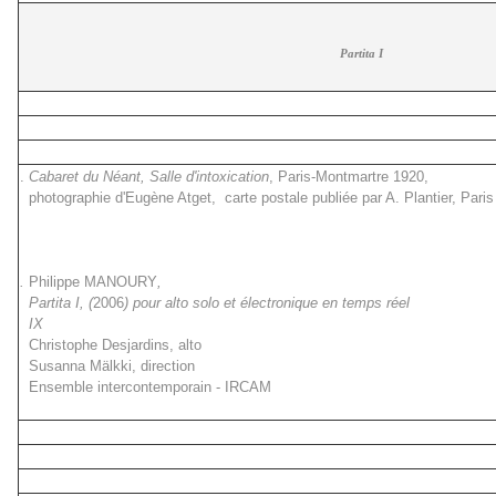
Partita I
.
Cabaret du Néant, Salle d'intoxication
, Paris-Montmartre 1920,
photographie d'Eugène Atget,
carte postale publiée par A. Plantier, Paris
.
Philippe MANOURY
,
Partita I, (
2006
) pour alto solo et électronique en temps réel
IX
Christophe Desjardins, alto
Susanna Mälkki, direction
Ensemble intercontemporain - IRCAM