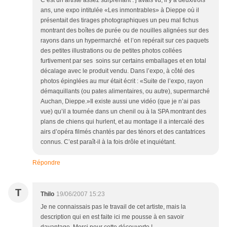
C’est un artiste assez surprenant : j’avais vu, il y a deux/trois
ans, une expo intitulée «Les inmontrables» à Dieppe où il
présentait des tirages photographiques un peu mal fichus
montrant des boîtes de purée ou de nouilles alignées sur des
rayons dans un hypermarché et l’on repérait sur ces paquets
des petites illustrations ou de petites photos collées
furtivement par ses soins sur certains emballages et en total
décalage avec le produit vendu. Dans l’expo, à côté des
photos épinglées au mur était écrit : «Suite de l’expo, rayon
démaquillants (ou pates alimentaires, ou autre), supermarché
Auchan, Dieppe.»Il existe aussi une vidéo (que je n’ai pas
vue) qu’il a tournée dans un chenil ou à la SPA montrant des
plans de chiens qui hurlent, et au montage il a intercalé des
airs d’opéra filmés chantés par des ténors et des cantatrices
connus. C’est paraît-il à la fois drôle et inquiétant.
Répondre
T
Thilo
19/06/2007 15:23
Je ne connaissais pas le travail de cet artiste, mais la
description qui en est faite ici me pousse à en savoir