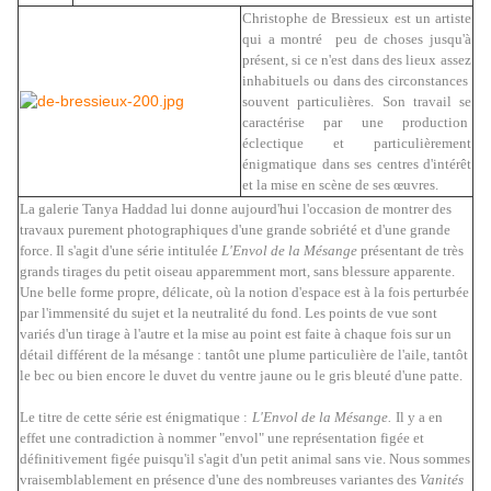
Christophe de Bressieux est un artiste
qui a montré peu de choses jusqu'à
présent, si ce n'est dans des lieux
assez
inhabituels ou dans des circonstances
souvent particulières. Son travail se
caractérise par une production
éclectique et particulièrement
énigmatique dans ses centres d'intérêt
et la mise en scène de ses œuvres.
La galerie Tanya Haddad lui donne aujourd'hui l'occasion de montrer des
travaux purement photographiques d'une grande sobriété et d'une grande
force. Il s'agit d'une série intitulée
L'Envol de la Mésange
présentant de très
grands tirages du petit oiseau apparemment mort, sans blessure apparente.
Une belle forme propre, délicate, où la notion d'espace est à la fois perturbée
par l'immensité du sujet et la neutralité du fond. Les points de vue sont
variés d'un tirage à l'autre et la mise au point est faite à chaque fois sur un
détail différent de la mésange : tantôt une plume particulière de l'aile, tantôt
le bec ou bien encore le duvet du ventre jaune ou le gris bleuté d'une patte.
Le titre de cette série est énigmatique :
L'Envol de la Mésange.
Il y a en
effet une contradiction à nommer "envol" une représentation figée et
définitivement figée puisqu'il s'agit d'un petit animal sans vie. Nous sommes
vraisemblablement en présence d'une des nombreuses variantes des
Vanités