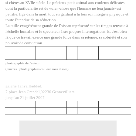
si chères au XVIIe siècle. Le précieux petit animal aux couleurs délicates
dont la particularité est de voler -chose que l'homme ne fera jamais- est
pétrifié, figé dans la mort, tout en gardant à la fois son intégrité physique et
toute l'étendue de sa séduction.
La taille exagérément grande de l'oiseau représenté sur les tirages renvoie à
l'échelle humaine et le spectateur à ses propres interrogations. Et c'est bien
là que ce travail exerce une grande force dans sa retenue, sa sobriété et son
pouvoir de conviction.
photographie de l'auteur
(
œuvres : photographies couleur sous diasec)
galerie Tanya Haddad
,
7
place Jean Grandel,92230 Gennevilliers
jusqu'au 21 juillet 2007