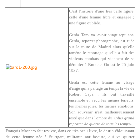
C'est l'histoire d'une très belle figure,
celle d'une femme libre et engagée ;
une figure oubliée.
Gerda Taro va avoir vingt-sept ans.
Gerda, reporter-photographe, est tuée
sur la route de Madrid alors qu'elle
ramène le reportage qu'elle a fait des
violents combats qui viennent de se
dérouler à Brunete. On est le 25 juin
1937.
Gerda est cette femme au visage
d'ange qui a partagé un temps la vie de
Robert Capa ; ils ont travaillé
ensemble et vécu les mêmes terreurs,
les mêmes joies, les mêmes émotions.
Son souvenir n'est malheureusement
resté que dans l'ombre du «
plus grand
reporter de guerre de tous les temps
».
François Maspero fait revivre, dans ce très beau livre, le destin éblouissant
de cette femme née à Stuttgart, militante anti-fasciste, qui va quitter