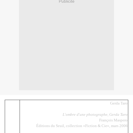
Publicité
Gerda Taro
L'ombre d'une photographe, Gerda Taro
François Maspero
Éditions du Seuil, collection «Fiction & Cie», mars 2006