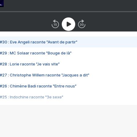
#30 : Eve Angeli raconte "Avant de partir"
#29 : MC Solaar raconte "Bouge de là"
28 : Lorie raconte "Je vais vite"
#27 : Christophe Willem raconte "Jacques a dit"
#26 : Chimène Badi raconte "Entre nous"
#25 : Indochine raconte "3e sexe"
#24 : Zaho raconte "C'est chelou"
#23 : Patrick Bruel raconte "Au café des délices"
#22 : Kyo raconte "Le chemin"