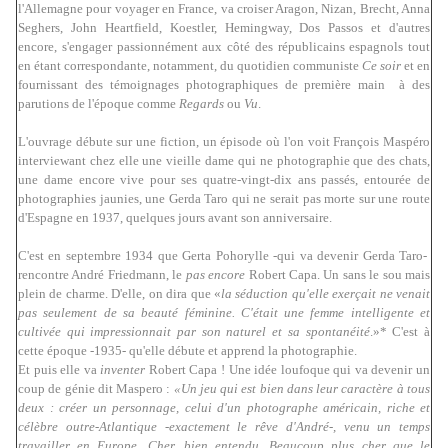
l'Allemagne pour voyager en France, va croiser Aragon, Nizan, Brecht, Anna
Seghers, John Heartfield, Koestler, Hemingway, Dos Passos et d'autres
encore, s'engager passionnément aux côté des républicains espagnols tout
en étant correspondante, notamment, du quotidien communiste
Ce soir
et en
fournissant des témoignages photographiques de première main à des
parutions de l'époque comme
Regards
ou
Vu
.
L'ouvrage débute sur une fiction, un épisode où l'on voit François Maspéro
interviewant chez elle une vieille dame qui ne photographie que des chats,
une dame encore vive pour ses quatre-vingt-dix ans passés, entourée de
photographies jaunies, une Gerda Taro qui ne serait pas morte sur une route
d'Espagne en 1937, quelques jours avant son anniversaire.
C'est en septembre 1934 que Gerta Pohorylle -qui va devenir Gerda Taro-
rencontre André Friedmann, le
pas encore
Robert Capa. Un sans le sou mais
plein de charme. D'elle, on dira que «
la séduction qu'elle exerçait ne venait
pas seulement de sa beauté féminine. C'était une femme intelligente et
cultivée qui impressionnait par son naturel et sa spontanéité
.»* C'est à
cette époque -1935- qu'elle débute et apprend la photographie.
Et puis elle va
inventer
Robert Capa ! Une idée loufoque qui va devenir un
coup de génie dit Maspero :
«Un jeu qui est bien dans leur caractère à tous
deux : créer un personnage, celui d'un photographe américain, riche et
célèbre outre-Atlantique -exactement le rêve d'André-, venu un temps
travailler en Europe. Cher, bien entendu. Beaucoup plus cher que le