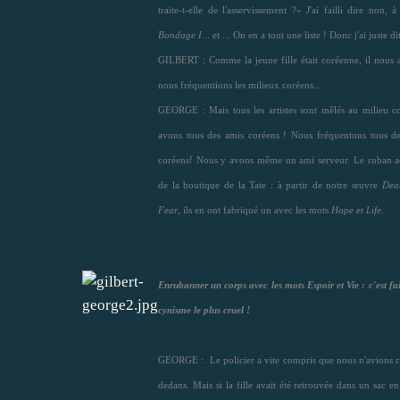
traite-t-elle de l'asservissement ?» J'ai failli dire non, 
Bondage I
... et ... On en a tout une liste ! Donc j'ai juste d
GILBERT : Comme la jeune fille était coréenne, il nous 
nous fréquentions les milieux coréens...
GEORGE : Mais tous les artistes sont mêlés au milieu c
avons tous des amis coréens ! Nous fréquentons tous des
coréens! Nous y avons même un ami serveur. Le ruban ad
de la boutique de la Tate : à partir de notre œuvre
Dea
Fear
, ils en ont fabriqué un avec les mots
Hope et Life
.
Enrubanner un corps avec les mots Espoir et Vie : c'est fa
cynisme le plus cruel !
GEORGE : Le policier a vite compris que nous n'avions ri
dedans. Mais si la fille avait été retrouvée dans un sac en