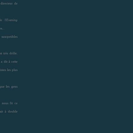
 directeur de
e l'
Evening
s...
 suscpetibles
 très drôle.
a dit à cette
istes les plus
que les gens
 nous fit ce
ait à double