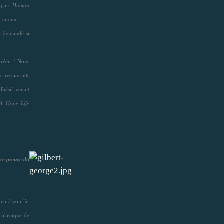
à part
Human
it «non».
a demandé si
oréen ! Nous
 restaurants
hésif venait
th Hope Life
ire preuve du
en à voir là-
 plastique de