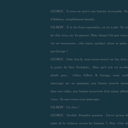
GEORGE : Il nous est arrivé une histoire invroyable. No
d'Athènes, complètement épuisés...
GILBERT : Á la fin d'une exposition, on est à plat. On tr
de chez nous, sur les genoux. Mais chaque fois que nous 
vie est ennuyeuse», cela repart, quelque chose se passe.
pas George ?
GEORGE : Cette fois-là, nous avons trouvé un fax, écrit 
la police du New Yorkshire... Rien qu'à voir cet en-tête,
plutôt peur... «Chers Gilbert & George, nous souh
interroger sur un assassinat...une femme trouvée morte,
dans une valise, une femme recouverte d'un ruban adhési
vous.» Ils sont venus nous interroger.
GILBERT : Un choc !
GEORGE : Terrible. Première question : Est-ce qu'une d
traite de la violence envers les femmes ?» Puis «Une d