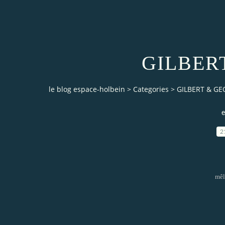
GILBER
le blog espace-holbein
>
Categories
>
GILBERT & G
e
2
mêl