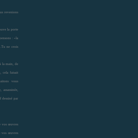
us revenions
ouve la porte
pensons : «la
..Tu ne crois
à la main, de
 cela faisait
aitons vous
 assassinée,
f dessiné par
e vos œuvres
e vos œuvres