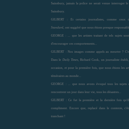
Sainsbury, jamais la police ne serait venue interroger le
Sainsbury.
GILBERT :
Et certains journalistes, comme ceux d
Standard
, ont suggéré que nous étions presque responsable
GEORGE : ... que les artistes traitant de tels sujets sont
d'encourager ces comportements...
GILBERT : Nos images comme appels au meurtre ? C'est
Dans le
Daily Times
, Richard Cook, un journaliste établi, 
occasion, et pour la première fois, que nous étions les art
téméraires au monde...
GEORGE : ... que nous avons évoqué tous les sujets 
rencontrent un jour dans leur vie, tous les désastres...
GILBERT : Ce fut la première et la dernière fois qu'il
compliment. Encore que, replacé dans le contexte, c'ét
tranchant !