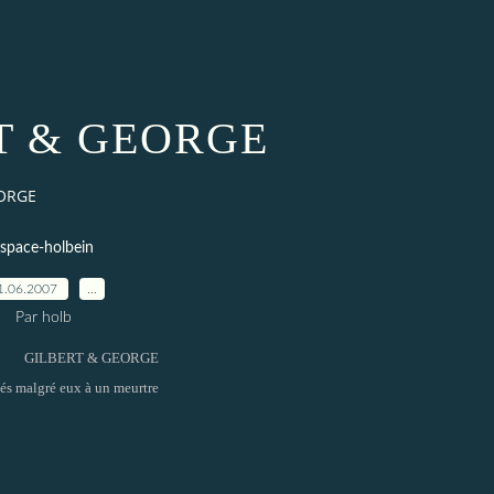
T & GEORGE
EORGE
space-holbein
1.06.2007
…
Par holb
GILBERT & GEORGE
és malgré eux à un meurtre