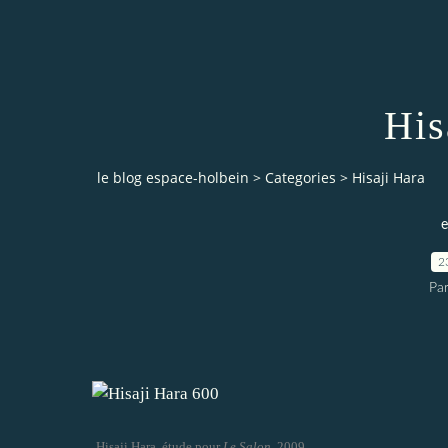
His
le blog espace-holbein
>
Categories
>
Hisaji Hara
e
2
Pa
Hisaji Hara, étude pour
Le Salon
, 2009