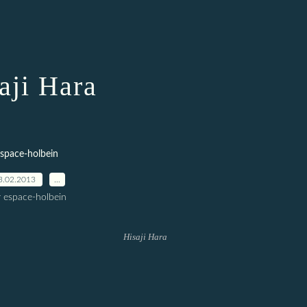
aji Hara
space-holbein
3.02.2013
…
r espace-holbein
Hisaji Hara