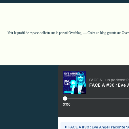
Voir le profil de
espace-holbein
sur le portail Overblog
Créer un blog gratuit sur Ove
FACE A - un podcast 
FACE A #30 : Eve A
0:00
FACE A #30 : Eve Angeli raconte "A