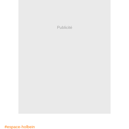
Publicité
#espace-holbein