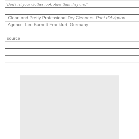
"Don't let your clothes look older than they are."
Clean and Pretty Professional Dry Cleaners:
Pont d'Avignon
Agence :Leo Burnett Frankfurt, Germany
source