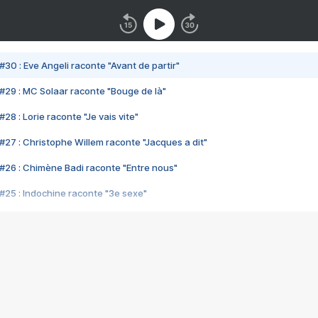
#30 : Eve Angeli raconte "Avant de partir"
#29 : MC Solaar raconte "Bouge de là"
28 : Lorie raconte "Je vais vite"
#27 : Christophe Willem raconte "Jacques a dit"
#26 : Chimène Badi raconte "Entre nous"
#25 : Indochine raconte "3e sexe"
#24 : Zaho raconte "C'est chelou"
#23 : Patrick Bruel raconte "Au café des délices"
#22 : Kyo raconte "Le chemin"
#21 : Nolwenn Leroy raconte "Cassé"