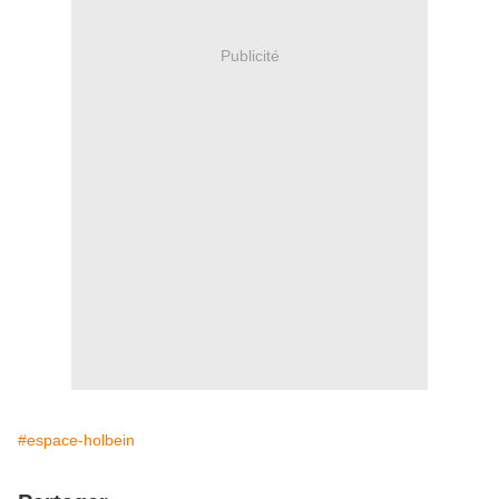
Publicité
#espace-holbein