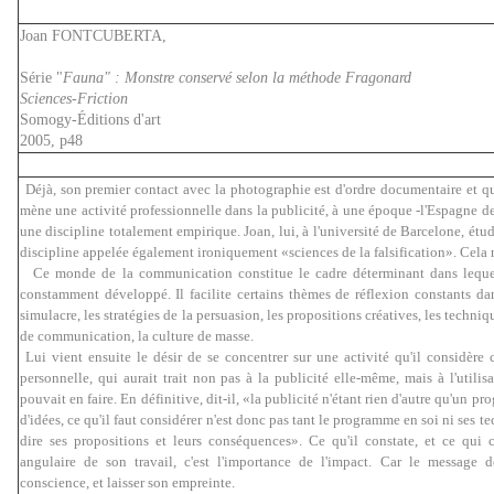
Joan FONTCUBERTA,
Série "
Fauna" : Monstre conservé selon la méthode Fragonard
Sciences-Friction
Somogy-Éditions d'art
2005, p48
Déjà, son premier contact avec la photographie est d'ordre documentaire et q
mène une activité professionnelle dans la publicité, à une époque -l'Espagne de
une discipline totalement empirique. Joan, lui, à l'université de Barcelone, étud
discipline appelée également ironiquement «sciences de la falsification». Cela n
Ce monde de la communication constitue le cadre déterminant dans lequel s
constamment développé. Il facilite certains thèmes de réflexion constants da
simulacre, les stratégies de la persuasion, les propositions créatives, les techni
de communication, la culture de masse.
Lui vient ensuite le désir de se concentrer sur une activité qu'il considère
personnelle, qui aurait trait non pas à la publicité elle-même, mais à l'utilis
pouvait en faire. En définitive, dit-il, «la publicité n'étant rien d'autre qu'un 
d'idées, ce qu'il faut considérer n'est donc pas tant le programme en soi ni ses te
dire ses propositions et leurs conséquences». Ce qu'il constate, et ce qui 
angulaire de son travail, c'est l'importance de l'impact. Car le message do
conscience, et laisser son empreinte.