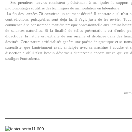
Ses premières œuvres consistent précisément à manipuler le support p
photomontages et utilise des techniques de manipulation en laboratoire.
La fin des années 70 constitue un tournant décisif. Il constate qu'il n'est p
contradictions, puisqu'elles sont déjà là. Il s'agit juste de les révéler. To
commence à se consacrer de manière presque obsessionnelle aux jardins botan
de sciences naturelles. Si la finalité de telles présentations est d'ordre pur
didactique, la nature est extraite de son origine et déplacée dans des lieux
destinés. Cette nature artificialisée génère une poésie énigmatique et se tran
surréaliste, que Lautréamont avait anticipée avec sa machine à coudre et 
dissection : «Nul n'est besoin désormais d'intervenir encore sur ce qui est
souligne Fontcuberta.
intr