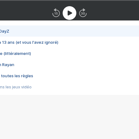
 DayZ
 a 13 ans (et vous l'avez ignoré)
e (littéralement)
im Rayan
 toutes les règles
s les jeux vidéo
us choquant de Rockstar ? - Le scandale BULLY
e plus moche de Steam
du RÊVE tourne au CAUCHEMAR
pendant 8 heures