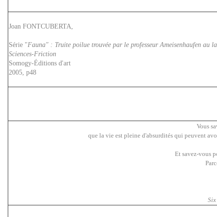
Joan FONTCUBERTA,
Série "
Fauna" : Truite poilue trouvée par le professeur Ameisenhaufen au la
Sciences-Friction
Somogy-Éditions d'art
2005, p48
Vous sa
que la vie est pleine d'absurdités qui peuvent avoi
Et savez-vous p
Parc
Six