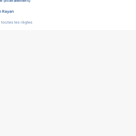
e (littéralement)
im Rayan
 toutes les règles
s les jeux vidéo
us choquant de Rockstar ? - Le scandale BULLY
e plus moche de Steam
du RÊVE tourne au CAUCHEMAR
pendant 8 heures
it… à tort
umiliés par un jeu vidéo
ire - Final Fantasy 8
ti un empire - Age of Empires
story DOFUS