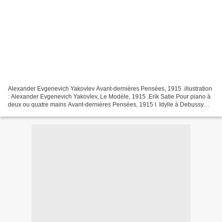
Alexander Evgenevich Yakovlev Avant-dernières Pensées, 1915 .illustration
: Alexander Evgenevich Yakovlev, Le Modèle, 1915 .Erik Satie Pour piano à
deux ou quatre mains Avant-dernières Pensées, 1915 I. Idylle à Debussy
Katia et Marielle Labèque (Mari...