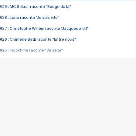
#29 : MC Solaar raconte "Bouge de là"
28 : Lorie raconte "Je vais vite"
#27 : Christophe Willem raconte "Jacques a dit"
#26 : Chimène Badi raconte "Entre nous"
#25 : Indochine raconte "3e sexe"
#24 : Zaho raconte "C'est chelou"
#23 : Patrick Bruel raconte "Au café des délices"
#22 : Kyo raconte "Le chemin"
#21 : Nolwenn Leroy raconte "Cassé"
#20 : Patrick Hernandez raconte "Born to be alive"
#19 : Lorie raconte "Près de moi"
#18 : Michael Jones raconte "A nos actes manqués" (avec Jean-Jacque