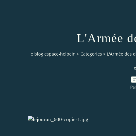
L'Armée de
le blog espace-holbein
>
Categories
>
L'Armée des d
e
0
Pa