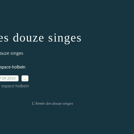
s douze singes
ouze singes
space-holbein
7.09.2010
…
r espace-holbein
L'Armée des douze singes