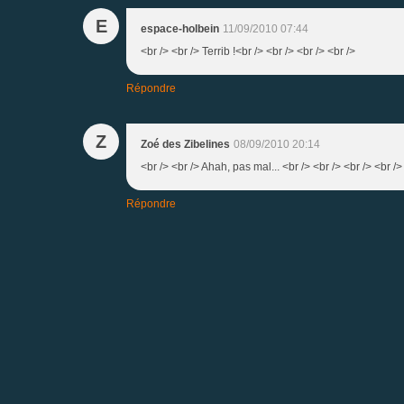
E
espace-holbein
11/09/2010 07:44
<br /> <br /> Terrib !<br /> <br /> <br /> <br />
Répondre
Z
Zoé des Zibelines
08/09/2010 20:14
<br /> <br /> Ahah, pas mal... <br /> <br /> <br /> <br />
Répondre